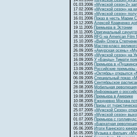
01.03.2006
«Мужской сезон-2» за
17.02.2006
«Мужской сезон» на к
31.01.2006
«Мужской сезон» полу
16.01.2006
Показ в честь Марии 
19.12.2005
Алексей Кравченко до
19.11.2005
Премьера в Эстонии
18.11.2005
Оригинальный саундтр
28.10.2005
RFG на American Film 
15.10.2005
«Вий» Олега Степченк
28.09.2005
Мастер-класс великог
26.09.2005
«Амурская осень» «Му
23.09.2005
«Мужской сезон» на Ук
16.09.2005
У «Банды» Тимати поя
15.09.2005
Премьера в «Пушкинс
13.09.2005
Российские премьеры 
09.09.2005
«Октябрь» открылся 
06.09.2005
Специальный показ «М
29.08.2005
Сентябрьское расписа
28.08.2005
Мобильная революция
24.08.2005
Информация о россий
19.08.2005
Премьера в Америке
10.08.2005
Ежедневно Москва потр
02.08.2005
Призы от туристическ
25.07.2005
«Мужской Сезон» откр
10.07.2005
«Мужской сезон» выхо
01.07.2005
Премьера с голливудс
18.06.2005
«Бархатная революци
05.06.2005
Итоги Каннского кинор
16.05.2005
Музыка к фильму «Му