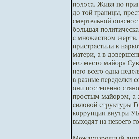
полоса. Живя по при
до той границы, пре
смертельной опасност
большая политическая
с множеством жертв.
пристрастили к нарко
матери, а в довершен
его место майора Сув
него всего одна неде
в разные переделки с
они постепенно стано
простым майором, а 
силовой структуры Го
коррупции внутри У
выходят на некоего г
Международный дипл