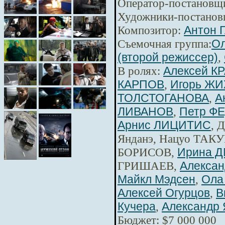
Оператор-постановщ
Художники-постанов
Композитор:
Антон 
Съемочная группа:
Ол
(второй режиссер)
,
В ролях:
Алексей К
КАРПОВ
,
Игорь Ж
ТОЛСТОГАНОВА
,
А
ЛИВАНОВ
,
Петр Ф
Арнис ЛИЦИТИС
, 
Янданэ, Нацуо ТАКУ
БОРИСОВ,
Ирина 
ГРИШАЕВ,
Алексан
Майкл Мэдсен
,
Ола
Алексей Огурцов
,
В
Кучера
,
Александр 
Бюджет: $7 000 000