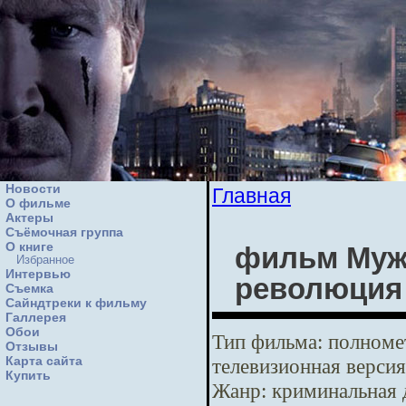
Новости
Главная
О фильме
Актеры
Съёмочная группа
О книге
фильм Мужс
Избранное
Интервью
революция
Cъемка
Сайндтреки к фильму
Галлерея
Обои
Тип фильма:
полномет
Отзывы
Карта сайта
телевизионная версия
Купить
Жанр:
криминальная 