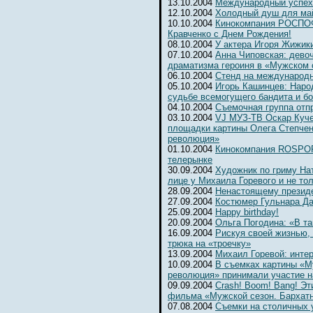
13.10.2004
Международный успех
12.10.2004
Холодный душ для ма
10.10.2004
Кинокомпания РОСПОФ
Кравченко с Днем Рождения!
08.10.2004
У актера Игоря Жижик
07.10.2004
Анна Чиповская: девоч
драматизма героиня в «Мужском 
06.10.2004
Cтенд на международ
05.10.2004
Игорь Кашинцев: Наро
судьбе всемогущего бандита и б
04.10.2004
Съемочная группа отп
03.10.2004
VJ МУЗ-ТВ Оскар Куче
площадки картины Олега Степчен
революция»
01.10.2004
Кинокомпания ROSPOFi
телерынке
30.09.2004
Художник по гриму На
лице у Михаила Горевого и не то
28.09.2004
Ненастоящему президе
27.09.2004
Костюмер Гульнара Да
25.09.2004
Happy birthday!
20.09.2004
Ольга Погодина: «В та
16.09.2004
Рискуя своей жизнью,
трюка на «троечку»
13.09.2004
Михаил Горевой: инте
10.09.2004
В съемках картины «М
революция» принимали участие н
09.09.2004
Crash! Boom! Bang! Э
фильма «Мужской сезон. Бархат
07.08.2004
Съемки на столичных 