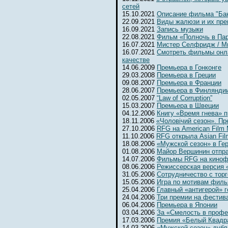
сетей
15.10.2021
Описание фильма "Бан
22.09.2021
Виды жалюзи и их пр
16.09.2021
Запись музыки
22.08.2021
Фильм «Полночь в Па
16.07.2021
Мистер Селфридж / Mr. 
16.07.2021
Смотреть фильмы онл
качестве
14.06.2009
Премьера в Гонконге
29.03.2008
Премьера в Греции
09.08.2007
Премьера в Франции
28.06.2007
Премьера в Финлянди
02.05.2007
“Law of Corruption”
15.03.2007
Премьера в Швеции
04.12.2006
Книгу «Время гнева» п
18.11.2006
«Чоловiчий сезон». Пр
27.10.2006
RFG на American Film 
11.10.2006
RFG открыла Asian Fil
18.08.2006
«Мужской сезон» в Ге
01.08.2006
Майор Вершинин отпра
14.07.2006
Фильмы RFG на киноф
08.06.2006
Режиссерская версия 
31.05.2006
Сотрудничество с тор
15.05.2006
Игра по мотивам фил
25.04.2006
Главный «антигерой» г
24.04.2006
Три премии на фестив
06.04.2006
Премьера в Японии
03.04.2006
За «Смелость в профе
17.03.2006
Премия «Белый Квадр
14.03.2006
«Мужской сезон» дубл