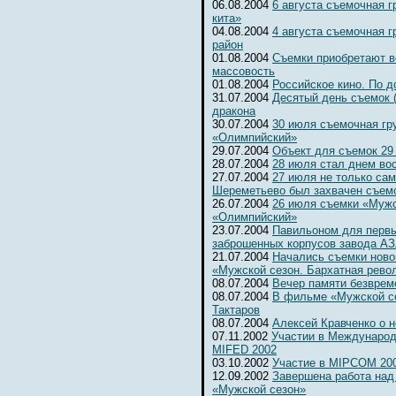
06.08.2004
6 августа съемочная г
кита»
04.08.2004
4 августа съемочная 
район
01.08.2004
Съемки приобретают 
массовость
01.08.2004
Российское кино. По д
31.07.2004
Десятый день съемок 
дракона
30.07.2004
30 июля съемочная гр
«Олимпийский»
29.07.2004
Объект для съемок 29
28.07.2004
28 июля стал днем во
27.07.2004
27 июля не только сам
Шереметьево был захвачен съемо
26.07.2004
26 июля съемки «Мужс
«Олимпийский»
23.07.2004
Павильоном для первы
заброшенных корпусов завода А
21.07.2004
Начались съемки ново
«Мужской сезон. Бархатная рево
08.07.2004
Вечер памяти безвре
08.07.2004
В фильме «Мужской се
Тактаров
08.07.2004
Алексей Кравченко о н
07.11.2002
Участии в Международ
MIFED 2002
03.10.2002
Участие в MIPCOM 20
12.09.2002
Завершена работа над
«Мужской сезон»