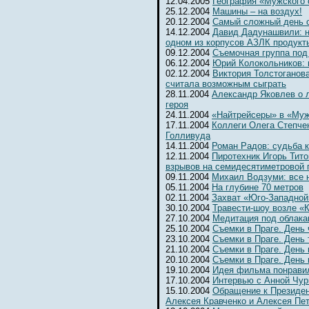
12.04.2005
География «Мужского 
25.12.2004
Машины – на воздух!
20.12.2004
Самый сложный день 
14.12.2004
Давид Дадунашвили: н
одном из корпусов АЗЛК продукт
09.12.2004
Съемочная группа под
06.12.2004
Юрий Колокольников: 
02.12.2004
Виктория Толстоганова
считала возможным сыграть
28.11.2004
Александр Яковлев о 
героя
24.11.2004
«Найтрейсеры» в «Муж
17.11.2004
Коллеги Олега Степчен
Голливуда
14.11.2004
Роман Радов: судьба 
12.11.2004
Пиротехник Игорь Тит
взрывов на семидесятиметровой 
09.11.2004
Михаил Водзуми: все 
05.11.2004
На глубине 70 метров
02.11.2004
Захват «Юго-Западной
30.10.2004
Травести-шоу возле «К
27.10.2004
Медитация под облака
25.10.2004
Съемки в Праге. День
23.10.2004
Съемки в Праге. День 
21.10.2004
Съемки в Праге. День 
20.10.2004
Съемки в Праге. День
19.10.2004
Идея фильма понрави
17.10.2004
Интервью с Анной Чур
15.10.2004
Обращение к Президен
Алексея Кравченко и Алексея Пе