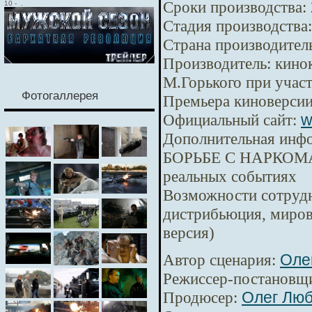
Сроки производства:
10
-
.
Стадия производства:
Страна производител
Производитель:
кинок
М.Горького при уча
Фотогаллерея
Премьера киноверсии
Официальный сайт:
w
Дополнительная инф
БОРЬБЕ С НАРКОМА
реальных событиях
Возможности сотрудн
дистрибьюция, миров
версия)
Автор сценария:
Оле
Режиссер-постановщ
Продюсер:
Олег Лю