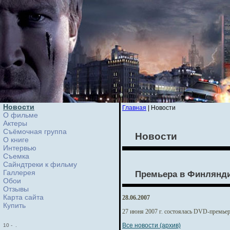
Новости
Главная
| Новости
О фильме
Актеры
Съёмочная группа
Новости
О книге
Интервью
Cъемка
Сайндтреки к фильму
Галлерея
Премьера в Финлянд
Обои
Отзывы
Карта сайта
28.06.2007
Купить
27 июня 2007 г. состоялась DVD-премье
Все новости (архив)
10
-
.