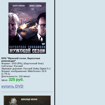
DVD "Мужской сезон. Бархатная
революция"
Формат: DVD (PAL) (Картонный бокс)
Субтитры: Русский
Звуковые дорожки: Русский Dolby Digital 5.1
Формат изображения: WideScreen 16:9
(1.78:1).
Длительность: 116 минут
325 руб.
Цена:
купить DVD