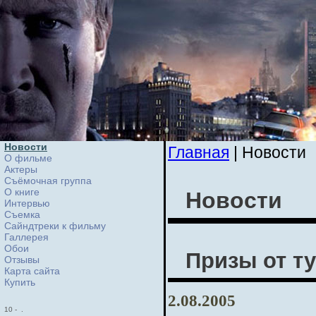
Новости
Главная
| Новости
О фильме
Актеры
Съёмочная группа
О книге
Новости
Интервью
Cъемка
Сайндтреки к фильму
Галлерея
Обои
Призы от т
Отзывы
Карта сайта
Купить
2.08.2005
10
-
.