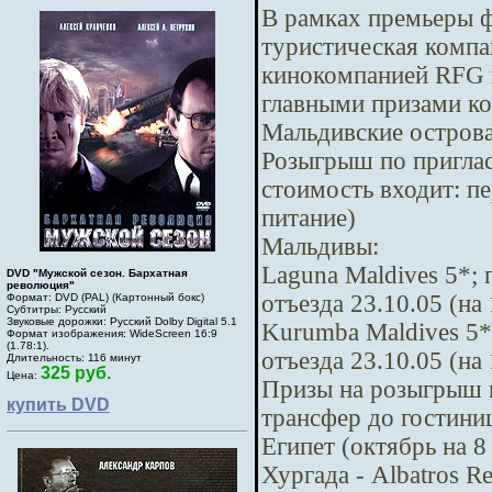
В рамках премьеры 
туристическая компа
кинокомпанией RFG 
главными призами ко
Мальдивские острова
Розыгрыш по приглас
стоимость входит: пе
питание)
Мальдивы:
Laguna Maldives 5*; 
DVD "Мужской сезон. Бархатная
революция"
отъезда 23.10.05 (на 
Формат: DVD (PAL) (Картонный бокс)
Субтитры: Русский
Звуковые дорожки: Русский Dolby Digital 5.1
Kurumba Maldives 5*;
Формат изображения: WideScreen 16:9
(1.78:1).
отъезда 23.10.05 (на 
Длительность: 116 минут
325 руб.
Цена:
Призы на розыгрыш п
купить DVD
трансфер до гостини
Египет (октябрь на 8
Хургада - Albatros R