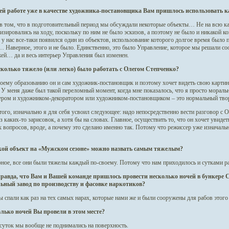
оей работе уже в качестве художника-постановщика Вам пришлось использовать 
 в том, что в подготовительный период мы обсуждали некоторые объекты… Не на всю ка
зировались на ходу, поскольку по ним не было эскизов, а поэтому не было и никакой ко
у нас все-таки появился один из объектов, использование которого долгое время было 
… Наверное, этого и не было. Единственно, это было Управление, которое мы решали с
жей… да и весь интерьер Управления был изменен.
сколько тяжело (или легко) было работать с Олегом Степченко?
воему образованию он и сам художник-постановщик и поэтому хочет видеть свою картинк
 У меня даже был такой переломный момент, когда мне показалось, что я просто мораль
ером и художником-декоратором или художником-постановщиком – это нормальный твор
ого, изначально я для себя усвоил следующее: надо непосредственно вести разговор с
з каких-то зарисовок, а хотя бы на словах. Главное, осуществить то, что он хочет увиде
 вопросов, вроде, а почему это сделано именно так. Потому что режиссер уже изначальн
кой объект на «Мужском сезоне» можно назвать самым тяжелым?
ное, все они были тяжелы каждый по-своему. Потому что нам приходилось и сутками раб
правда, что Вам и Вашей команде пришлось провести несколько ночей в бункере С
ьный завод по производству и фасовке наркотиков?
ы спали как раз на тех самых нарах, которые нами же и были сооружены для рабов этого
олько ночей Вы провели в этом месте?
 суток мы вообще не поднимались на поверхность.