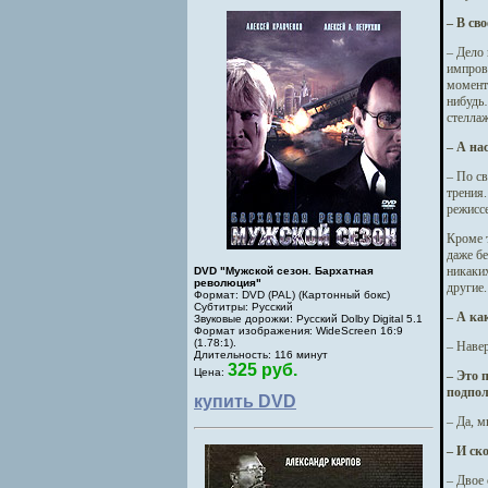
– В св
– Дело
импрови
момент 
нибудь
стелла
– А на
– По с
трения.
режисс
Кроме т
даже бе
никаких
DVD "Мужской сезон. Бархатная
революция"
другие.
Формат: DVD (PAL) (Картонный бокс)
Субтитры: Русский
– А ка
Звуковые дорожки: Русский Dolby Digital 5.1
Формат изображения: WideScreen 16:9
(1.78:1).
– Навер
Длительность: 116 минут
325 руб.
Цена:
– Это 
подпол
купить DVD
– Да, м
– И ск
– Двое