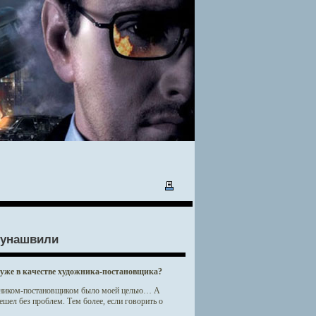
дунашвили
 уже в качестве художника-постановщика?
удожником-постановщиком было моей целью… А
шел без проблем. Тем более, если говорить о