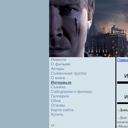
Новости
Главн
О фильме
Актеры
Съёмочная группа
И
О книге
Интервью
Cъемка
Сайндтреки к фильму
Галлерея
И
Обои
Отзывы
Карта сайта
– Дави
Купить
– Дело
посколь
10
-
.
«Мужско