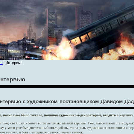
ая
| Интервью
нтервью
нтервью c художником-постановщиком Давидом Да
д, насколько было тяжело, начиная художником-декоратором, входить в картину
 в том, что я был к этому готов не только на этой картине. Уже долгое время стать х
ку у меня уже был достаточный опыт работы, то на роль художника-постановщика я пере
м сезоне», я был в материале с самого начала съемок.