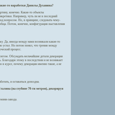
какие-то наработки Данилы Духавина?
ртину, конечно. Какие-то объекты
нкретики. Например, чуть ли не в последний
под вопросом. Но, в принципе, следовать чему-
ообща. Потом, конечно, конфигурация выставления
у. Да, иногда между нами возникали какие-то
но устал. Но потом понял, что трения между
ческий процесс.
 Олегом. Обсуждать мельчайшие детали декорации
ть. Благодаря этому в последствии и не возникает
о в курсе, почему декорации именно такие, а не
отать, и оставаться допоздна.
талина (на глубине 70-ти метров), декорируя
 мини-завода.