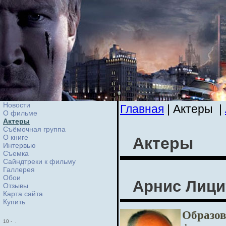
Новости
Главная
| Актеры
|
О фильме
Актеры
Съёмочная группа
О книге
Актеры
Интервью
Cъемка
Сайндтреки к фильму
Галлерея
Обои
Арнис Лици
Отзывы
Карта сайта
Купить
Образов
10
-
.