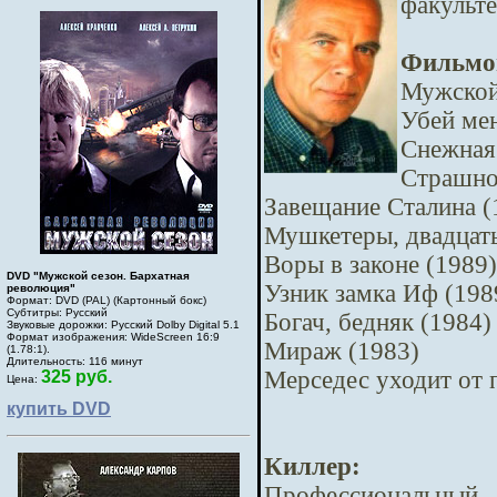
факульте
Фильмо
Мужской 
Убей мен
Снежная
Страшно
Завещание Сталина (
Мушкетеры, двадцать
Воры в законе (1989)
DVD "Мужской сезон. Бархатная
Узник замка Иф (198
революция"
Формат: DVD (PAL) (Картонный бокс)
Субтитры: Русский
Богач, бедняк (1984)
Звуковые дорожки: Русский Dolby Digital 5.1
Формат изображения: WideScreen 16:9
Мираж (1983)
(1.78:1).
Длительность: 116 минут
Мерседес уходит от 
325 руб.
Цена:
купить DVD
Киллер:
Профессиональны