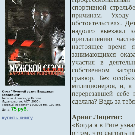
спортивной стрельб
причинам. Уходу
обстоятельствах. Де
надолго выезжал 
приглашению частн
настоящее время я
занимающихся оказ
участия в деятель
собственном загор
гравюр. Без особы
милиционеров, и, в 
перерезавшей себе 
Книга "Мужской сезон. Бархатная
революция"
Авторы: Александр Карпов
сделала? Ведь за тебя
Издательство: АСТ, 2005 г.
Твердый переплет 130х205 мм, 192 стр.
75 руб.
Цена:
Арнис Лицитис:
купить книгу
«Когда я в Риге узна
о том, что сыграть п