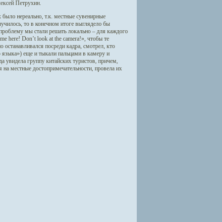
ексей Петрухин.
 было нереально, т.к. местные сувенирные
училось, то в конечном итоге выглядело бы
проблему мы стали решать локально – для каждого
 here! Don’t look at the camera!», чтобы те
о останавливался посреди кадра, смотрел, кто
о языка») еще и тыкали пальцами в камеру и
да увидела группу китайских туристов, причем,
я на местные достопримечательности, провела их