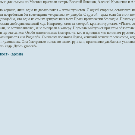
льно для съемок из Москвы приехали актеры Василий Ливанов, Алексей Кравченко и Ал
о хорошо, лишь одно не давало покоя – поток туристов. С одной стороны, остановить их
ны потребовали бы возмещение «морального» ущерба. С другой – даже если бы это и пол
доподобно, что одно из самых центральных мест Праги практически безлюдно. Поэтому 
скали свой оригинальный ход. Например, стоя за камерой, кричали туристам: «Please, come
ли, не останавливаясь, и не смотрели в камеру. Нормальный турист при этом обязательн
и где эта camera. Особо непонятливые (наверно те, кто в принципе «не понимает русског
али приветы «на Родину!». Смекалку проявила Луиза, чешский ассистент режиссера, ког
 глухонемых. Она быстренько встала во главе группы и, приветливо улыбаясь и указыва
есь кадр. Дубль удался!»
вости (архив)