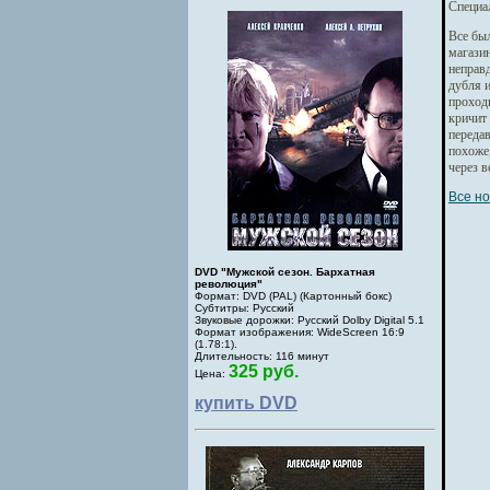
Специа
Все был
магази
неправ
дубля и
проходи
кричит 
передав
похоже,
через в
Все но
DVD "Мужской сезон. Бархатная
революция"
Формат: DVD (PAL) (Картонный бокс)
Субтитры: Русский
Звуковые дорожки: Русский Dolby Digital 5.1
Формат изображения: WideScreen 16:9
(1.78:1).
Длительность: 116 минут
325 руб.
Цена:
купить DVD