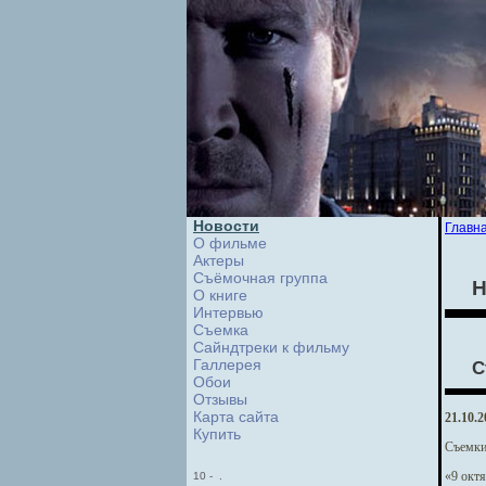
Новости
Главн
О фильме
Актеры
Съёмочная группа
Н
О книге
Интервью
Cъемка
Сайндтреки к фильму
Галлерея
С
Обои
Отзывы
Карта сайта
21.10.2
Купить
Съемки 
«9 октя
10
-
.