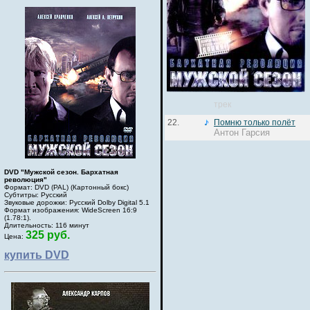
трек
22.
Помню только полёт
Антон Гарсия
DVD "Мужской сезон. Бархатная
революция"
Формат: DVD (PAL) (Картонный бокс)
Субтитры: Русский
Звуковые дорожки: Русский Dolby Digital 5.1
Формат изображения: WideScreen 16:9
(1.78:1).
Длительность: 116 минут
325 руб.
Цена:
купить DVD