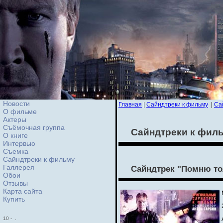
Новости
Главная
|
Сайндтреки к фильму
|
Са
О фильме
Актеры
Съёмочная группа
Сайндтреки к фил
О книге
Интервью
Cъемка
Сайндтреки к фильму
Галлерея
Сайндтрек "Помню тол
Обои
Отзывы
Карта сайта
Купить
10
-
.