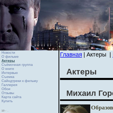
Новости
Главная
| Актеры
|
О фильме
Актеры
Съёмочная группа
О книге
Актеры
Интервью
Cъемка
Сайндтреки к фильму
Галлерея
Обои
Михаил Гор
Отзывы
Карта сайта
Купить
Образов
10
-
.