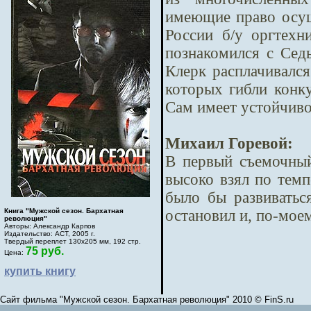
имеющие право осущ
России б/у оргтех
познакомился с Сед
Клерк расплачивался
которых гибли конк
Сам имеет устойчиво
Михаил Горевой:
В первый съемочный
высоко взял по темп
было бы развивать
остановил и, по-мое
Книга "Мужской сезон. Бархатная
революция"
Авторы: Александр Карпов
Издательство: АСТ, 2005 г.
Твердый переплет 130х205 мм, 192 стр.
75 руб.
Цена:
купить книгу
Сайт фильма "Мужской сезон. Бархатная революция" 2010 © FinS.ru