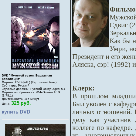
Фильмо
Мужской 
Сдвиг (2
Зеркаль
Как бы н
Умри, но
Президент и его жен
Аляска, сэр! (1992) 
DVD "Мужской сезон. Бархатная
революция"
Формат: DVD (PAL) (Картонный бокс)
Субтитры: Русский
Клерк:
Звуковые дорожки: Русский Dolby Digital 5.1
Формат изображения: WideScreen 16:9
В прошлом младший
(1.78:1).
Длительность: 116 минут
Был уволен с кафедр
325 руб.
Цена:
личных отношений. 
купить DVD
делу как участник
коллеге по кафедре. 
из многочисленных