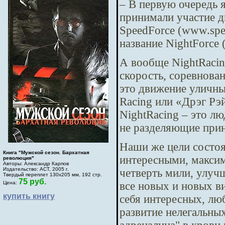
– В первую очередь 
принимали участие дв
SpeedForce (www.spe
название NightForce 
А вообще NightRacin
скорость, соревнова
это движение уличных
Racing или «Дрэг Рэ
NightRacing – это лю
не разделяющие прин
Наши же цели состоя
Книга "Мужской сезон. Бархатная
интересными, максим
революция"
Авторы: Александр Карпов
Издательство: АСТ, 2005 г.
четверть мили, улуч
Твердый переплет 130х205 мм, 192 стр.
75 руб.
все новых и новых в
Цена:
купить книгу
себя интересных, лю
развитие нелегальны