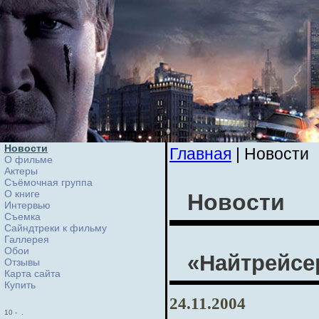
Новости
Главная
| Новости
О фильме
Актеры
Съёмочная группа
О книге
Новости
Интервью
Cъемка
Сайндтреки к фильму
Галлерея
Обои
«Найтрейсе
Отзывы
Карта сайта
Купить
24.11.2004
10
-
.