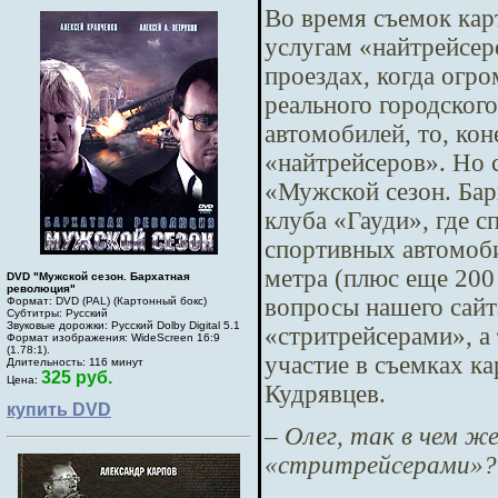
Во время съемок кар
услугам «найтрейсер
проездах, когда ог
реального городског
автомобилей, то, ко
«найтрейсеров». Но 
«Мужской сезон. Бар
клуба «Гауди», где 
спортивных автомоби
метра (плюс еще 200
DVD "Мужской сезон. Бархатная
революция"
вопросы нашего сайт
Формат: DVD (PAL) (Картонный бокс)
Субтитры: Русский
Звуковые дорожки: Русский Dolby Digital 5.1
«стритрейсерами», а
Формат изображения: WideScreen 16:9
(1.78:1).
участие в съемках к
Длительность: 116 минут
325 руб.
Цена:
Кудрявцев.
купить DVD
– Олег, так в чем ж
«стритрейсерами»?