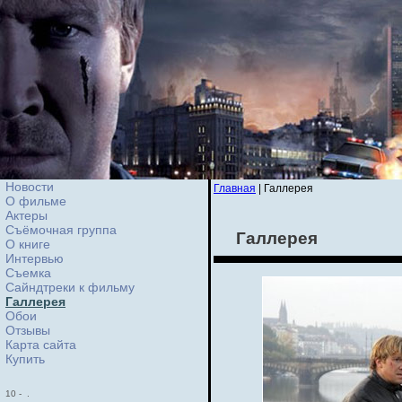
Новости
Главная
| Галлерея
О фильме
Актеры
Съёмочная группа
Галлерея
О книге
Интервью
Cъемка
Сайндтреки к фильму
Галлерея
Обои
Отзывы
Карта сайта
Купить
10
-
.