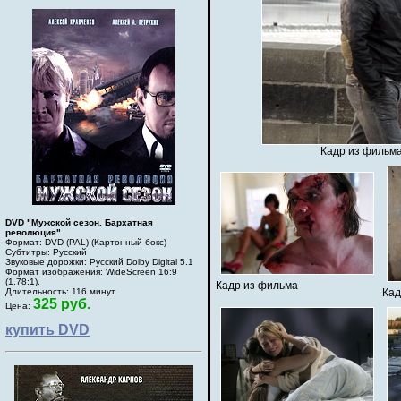
Кадр из фильма
DVD "Мужской сезон. Бархатная
революция"
Формат: DVD (PAL) (Картонный бокс)
Субтитры: Русский
Звуковые дорожки: Русский Dolby Digital 5.1
Формат изображения: WideScreen 16:9
(1.78:1).
Кадр из фильма
Длительность: 116 минут
Кад
325 руб.
Цена:
купить DVD