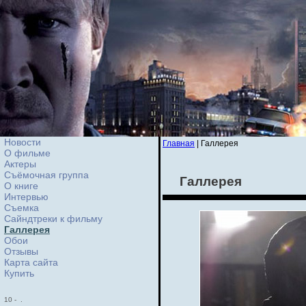
Новости
Главная
| Галлерея
О фильме
Актеры
Съёмочная группа
Галлерея
О книге
Интервью
Cъемка
Сайндтреки к фильму
Галлерея
Обои
Отзывы
Карта сайта
Купить
10
-
.