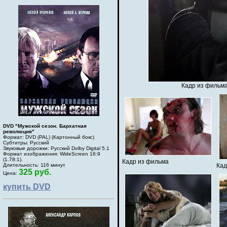
Кадр из фильма
DVD "Мужской сезон. Бархатная
революция"
Формат: DVD (PAL) (Картонный бокс)
Субтитры: Русский
Звуковые дорожки: Русский Dolby Digital 5.1
Формат изображения: WideScreen 16:9
(1.78:1).
Кадр из фильма
Длительность: 116 минут
Кад
325 руб.
Цена:
купить DVD