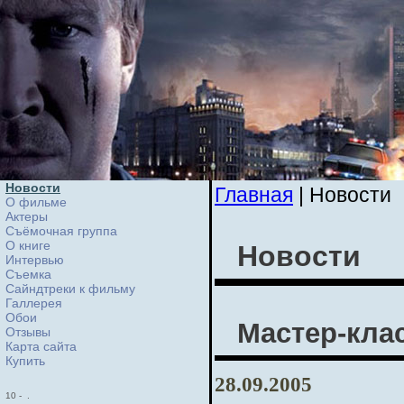
Новости
Главная
| Новости
О фильме
Актеры
Съёмочная группа
О книге
Новости
Интервью
Cъемка
Сайндтреки к фильму
Галлерея
Обои
Мастер-кла
Отзывы
Карта сайта
Купить
28.09.2005
10
-
.