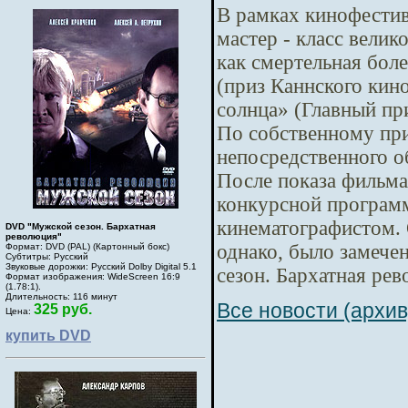
В рамках кинофестив
мастер - класс вели
как смертельная бол
(приз Каннского кин
солнца» (Главный пр
По собственному при
непосредственного о
После показа фильма
конкурсной программ
кинематографистом. 
DVD "Мужской сезон. Бархатная
революция"
однако, было замеч
Формат: DVD (PAL) (Картонный бокс)
Субтитры: Русский
Звуковые дорожки: Русский Dolby Digital 5.1
сезон. Бархатная ре
Формат изображения: WideScreen 16:9
(1.78:1).
Длительность: 116 минут
Все новости (архив
325 руб.
Цена:
купить DVD