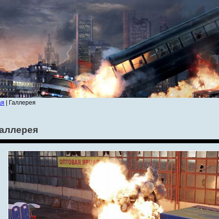
ая
| Галлерея
аллерея