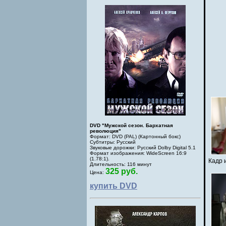
DVD "Мужской сезон. Бархатная
революция"
Формат: DVD (PAL) (Картонный бокс)
Субтитры: Русский
Звуковые дорожки: Русский Dolby Digital 5.1
Формат изображения: WideScreen 16:9
(1.78:1).
Кадр 
Длительность: 116 минут
325 руб.
Цена:
купить DVD