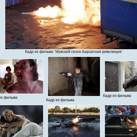
Кадр из фильма `Мужской сезон Бархатная революция`
Кадр из фильма
из фильма
Кадр из фильма