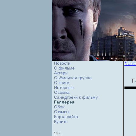
Новости
Главн
О фильме
Актеры
Съёмочная группа
Г
О книге
Интервью
Cъемка
Сайндтреки к фильму
Галлерея
Обои
Отзывы
Карта сайта
Купить
10
-
.