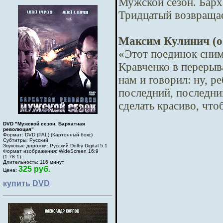
Мужской сезон. Барх
Тридцатый возвращае
Максим Кулинич (о
«Этот поединок сним
Кравченко в перерыв
нам и говорил: ну, р
последний, последний
сделать красиво, чт
DVD "Мужской сезон. Бархатная
революция"
Формат: DVD (PAL) (Картонный бокс)
Субтитры: Русский
Звуковые дорожки: Русский Dolby Digital 5.1
Формат изображения: WideScreen 16:9
(1.78:1).
Длительность: 116 минут
325 руб.
Цена:
купить DVD