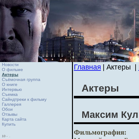
Новости
Главная
| Актеры
|
О фильме
Актеры
Съёмочная группа
О книге
Актеры
Интервью
Cъемка
Сайндтреки к фильму
Галлерея
Обои
Максим Кул
Отзывы
Карта сайта
Купить
Фильмография:
10
-
.