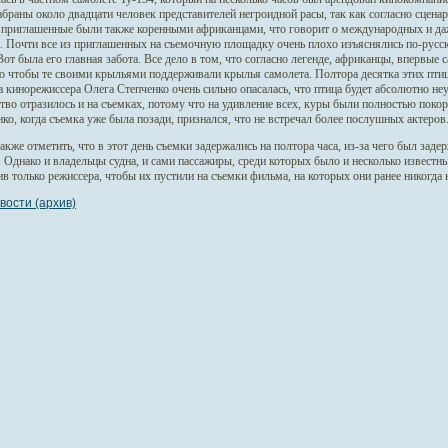
браны около двадцати человек представителей негроидной расы, так как согласно сцена
 приглашенные были также коренными африканцами, что говорит о международных и д
. Почти все из приглашенных на съемочную площадку очень плохо изъяснялись по-русск
от была его главная забота. Все дело в том, что согласно легенде, африканцы, впервые с
го чтобы те своими крыльями поддерживали крылья самолета. Полтора десятка этих пти
 кинорежиссера Олега Степченко очень сильно опасалась, что птица будет абсолютно н
тво отразилось и на съемках, потому что на удивление всех, куры были полностью поко
ко, когда съемка уже была позади, признался, что не встречал более послушных актеров
акже отметить, что в этот день съемки задержались на полтора часа, из-за чего был заде
. Однако и владельцы судна, и сами пассажиры, среди которых было и несколько известн
в только режиссера, чтобы их пустили на съемки фильма, на которых они ранее никогда 
вости (архив)