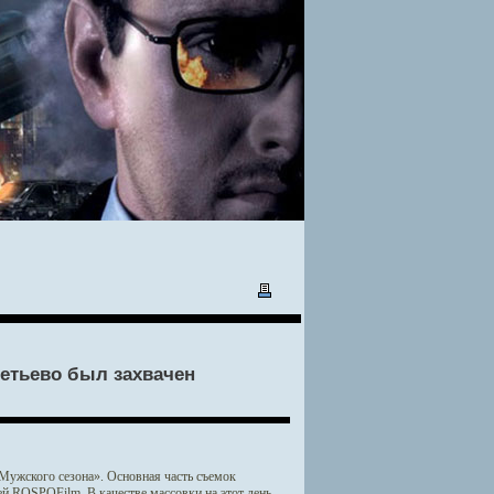
метьево был захвачен
«Мужского сезона». Основная часть съемок
ей ROSPOFilm. В качестве массовки на этот день