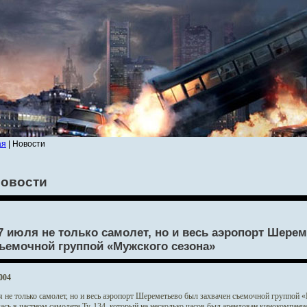
ая
| Новости
овости
7 июля не только самолет, но и весь аэропорт Шере
ъемочной группой «Мужского сезона»
004
 не только самолет, но и весь аэропорт Шереметьево был захвачен съемочной группой 
ась в частном самолете Ту-134, который на несколько часов был арендован кинокомпани