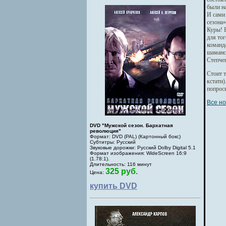
были на
И сами
сезона»
Куры! В
для то
команда
шаманс
Степчен
Стоит т
кстати)
попроси
Все но
DVD "Мужской сезон. Бархатная
революция"
Формат: DVD (PAL) (Картонный бокс)
Субтитры: Русский
Звуковые дорожки: Русский Dolby Digital 5.1
Формат изображения: WideScreen 16:9
(1.78:1).
Длительность: 116 минут
325 руб.
Цена:
купить DVD