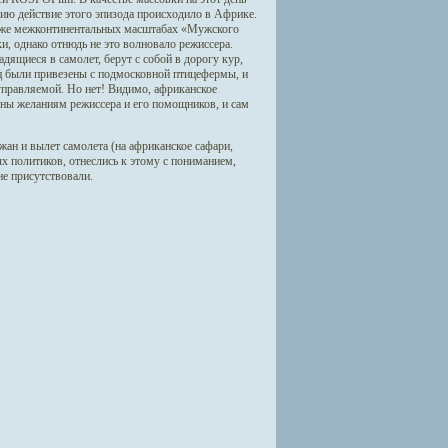
рию действие этого эпизода происходило в Африке.
аже межконтинентальных масштабах «Мужского
и, однако отнюдь не это волновало режиссера.
адящиеся в самолет, берут с собой в дорогу кур,
ц были привезены с подмосковной птицефермы, и
еуправляемой. Но нет! Видимо, африканское
рны желаниям режиссера и его помощников, и сам
.
ржан и вылет самолета (на африканское сафари,
ых политиков, отнеслись к этому с пониманием,
не присутствовали.