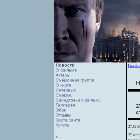
Новости
Главн
О фильме
Актеры
Съёмочная группа
Н
О книге
Интервью
Cъемка
Сайндтреки к фильму
Галлерея
2
Обои
с
Отзывы
Карта сайта
Купить
27.07.2
27 июля
10
-
.
состоял