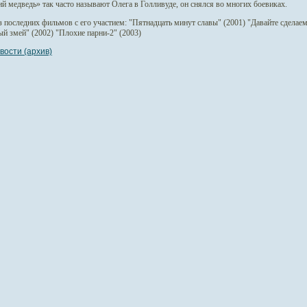
й медведь» так часто называют Олега в Голливуде, он снялся во многих боевиках.
 последних фильмов с его участием: "Пятнадцать минут славы" (2001) "Давайте сделаем
й змей" (2002) "Плохие парни-2" (2003)
вости (архив)