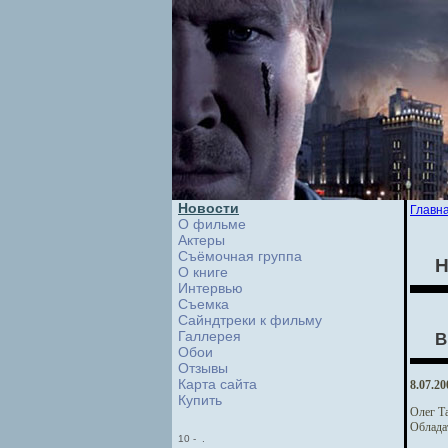
Новости
Главн
О фильме
Актеры
Съёмочная группа
Н
О книге
Интервью
Cъемка
Сайндтреки к фильму
Галлерея
В
Обои
Отзывы
Карта сайта
8.07.20
Купить
Олег Т
Обладат
10
-
.