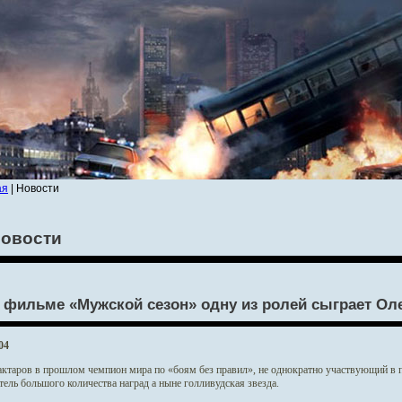
ая
| Новости
овости
 фильме «Мужской сезон» одну из ролей сыграет Оле
04
актаров в прошлом чемпион мира по «боям без правил», не однократно участвующий в п
ель большого количества наград а ныне голливудская звезда.