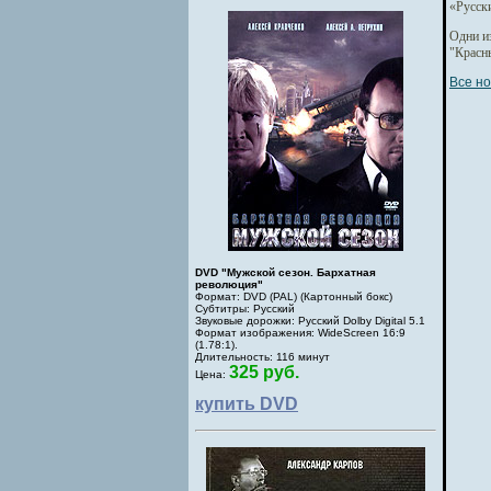
«Русски
Одни из
"Красны
Все но
DVD "Мужской сезон. Бархатная
революция"
Формат: DVD (PAL) (Картонный бокс)
Субтитры: Русский
Звуковые дорожки: Русский Dolby Digital 5.1
Формат изображения: WideScreen 16:9
(1.78:1).
Длительность: 116 минут
325 руб.
Цена:
купить DVD