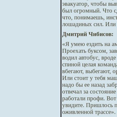
эвакуатор, чтобы выв
был огромный. Что сд
что, понимаешь, инс
лошадиных сил. Или
Дмитрий Чибисов:
«Я умею ездить на а
Проехать буксом, зав
водил автобус, вроде
спиной целая команд
вбегают, выбегают, ор
Или стоит у тебя ма
надо бы ее назад заб
отвечал за состояние
работали профи. Вот
увидите. Пришлось п
оживленной трассе».