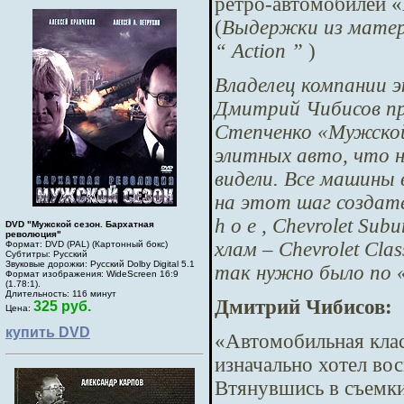
ретро-автомобилей 
(
Выдержки из матер
“ Action ”
)
Владелец компании 
Дмитрий Чибисов пр
Степченко «Мужской
элитных авто, что н
видели. Все машины 
на этот шаг создате
h о e , Chevrolet Su
DVD "Мужской сезон. Бархатная
революция"
хлам – Chevrolet Cla
Формат: DVD (PAL) (Картонный бокс)
Субтитры: Русский
Звуковые дорожки: Русский Dolby Digital 5.1
так нужно было по «
Формат изображения: WideScreen 16:9
(1.78:1).
Длительность: 116 минут
Дмитрий Чибисов:
325 руб.
Цена:
купить DVD
«Автомобильная клас
изначально хотел во
Втянувшись в съемки