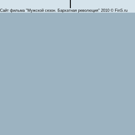
Сайт фильма "Мужской сезон. Бархатная революция" 2010 © FinS.ru