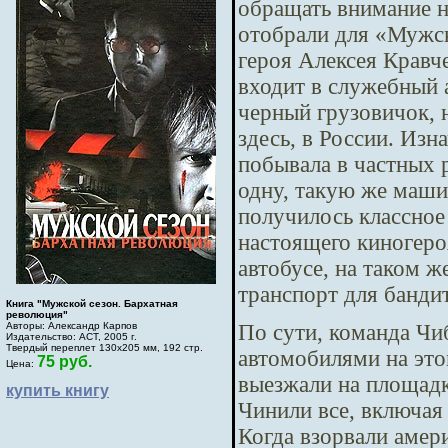
обращать внимание н
отобрали для «Мужск
героя Алексея Кравче
входит в служебный 
черный грузовичок, 
здесь, в России. Изн
побывала в частных 
одну, такую же маши
получилось классное
настоящего киногеро
автобусе, на таком 
транспорт для банди
Книга "Мужской сезон. Бархатная
революция"
По сути, команда Чиб
Авторы: Александр Карпов
Издательство: АСТ, 2005 г.
Твердый переплет 130х205 мм, 192 стр.
автомобилями на это
75 руб.
Цена:
выезжали на площадк
купить книгу
Чинили все, включая
Когда взорвали амер