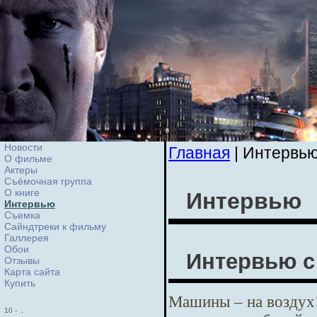
Новости
Главная
| Интервь
О фильме
Актеры
Съёмочная группа
О книге
Интервью
Интервью
Cъемка
Сайндтреки к фильму
Галлерея
Обои
Интервью 
Отзывы
Карта сайта
Купить
Машины – на воздух!
10
-
.