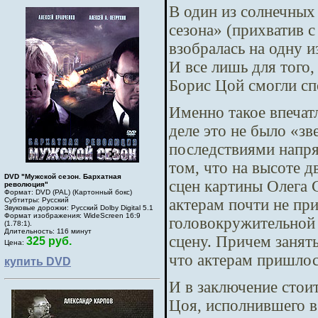
В один из солнечных
сезона» (прихватив 
взобралась на одну и
И все лишь для того
Борис Цой смогли сп
Именно такое впечат
деле это не было «з
последствиями напря
том, что на высоте д
DVD "Мужской сезон. Бархатная
сцен картины Олега С
революция"
Формат: DVD (PAL) (Картонный бокс)
актерам почти не пр
Субтитры: Русский
Звуковые дорожки: Русский Dolby Digital 5.1
Формат изображения: WideScreen 16:9
головокружительной 
(1.78:1).
Длительность: 116 минут
сцену. Причем занять
325 руб.
Цена:
что актерам пришлос
купить DVD
И в заключение стои
Цоя, исполнившего в