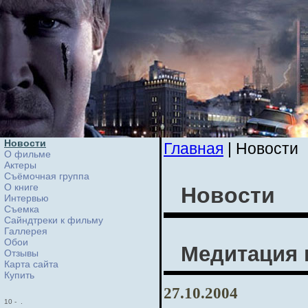
Новости
Главная
| Новости
О фильме
Актеры
Съёмочная группа
О книге
Новости
Интервью
Cъемка
Сайндтреки к фильму
Галлерея
Обои
Медитация 
Отзывы
Карта сайта
Купить
27.10.2004
10
-
.