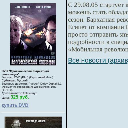
С 29.08.05 стартует
можешь стать облад
сезон. Бархатная рев
Египет от компании R
просто отправить s
подробности в специа
«Мобильная революци
Все новости (архив
DVD "Мужской сезон. Бархатная
революция"
Формат: DVD (PAL) (Картонный бокс)
Субтитры: Русский
Звуковые дорожки: Русский Dolby Digital 5.1
Формат изображения: WideScreen 16:9
(1.78:1).
Длительность: 116 минут
325 руб.
Цена:
купить DVD