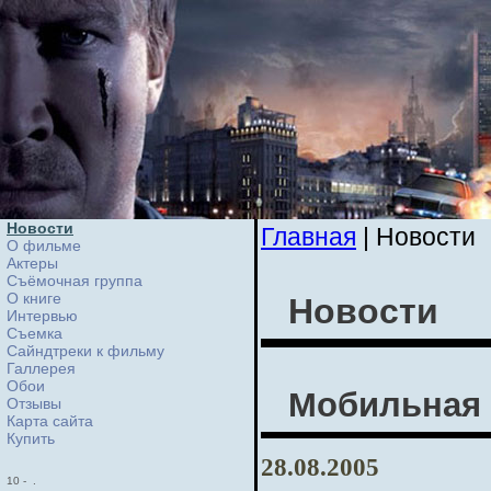
Новости
Главная
| Новости
О фильме
Актеры
Съёмочная группа
О книге
Новости
Интервью
Cъемка
Сайндтреки к фильму
Галлерея
Обои
Мобильная
Отзывы
Карта сайта
Купить
28.08.2005
10
-
.