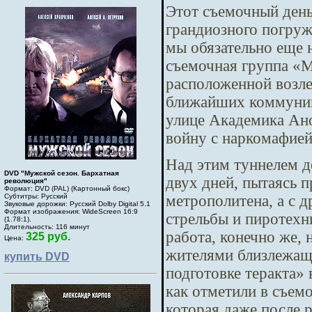
Этот съемочный день
грандиозного погруж
мы обязательно еще н
съемочная группа «М
расположенной возле
ближайших коммуник
улице Академика Ано
войну с наркомафией
Над этим туннелем д
DVD "Мужской сезон. Бархатная
двух дней, пытаясь 
революция"
Формат: DVD (PAL) (Картонный бокс)
метрополитена, а с д
Субтитры: Русский
Звуковые дорожки: Русский Dolby Digital 5.1
Формат изображения: WideScreen 16:9
стрельбы и пиротехн
(1.78:1).
Длительность: 116 минут
работа, конечно же,
325 руб.
Цена:
жителями близлежащ
купить DVD
подготовке теракта»
как отметили в съем
которая даже после 