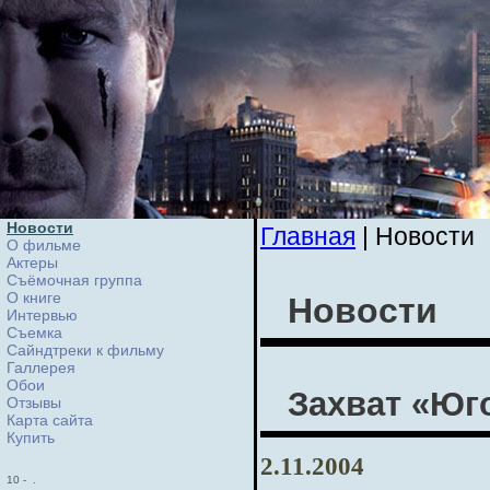
Новости
Главная
| Новости
О фильме
Актеры
Съёмочная группа
О книге
Новости
Интервью
Cъемка
Сайндтреки к фильму
Галлерея
Обои
Захват «Юг
Отзывы
Карта сайта
Купить
2.11.2004
10
-
.