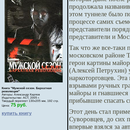
продолжала названив
этом туннеле было п
процессе самих съем
представители поряд
представители и Мос
Так что же все-таки 
московском районе Т
герои картины майор
(Алексей Петрухин) 
наркоторговцев. Эта
взрывами ручных гра
Книга "Мужской сезон. Бархатная
майоры и гнавшиеся 
революция"
Авторы: Александр Карпов
Издательство: АСТ, 2005 г.
прибывшие спасать с
Твердый переплет 130х205 мм, 192 стр.
75 руб.
Цена:
Этот день стал прим
купить книгу
Суворовцев, до сих 
впервые взялся за а