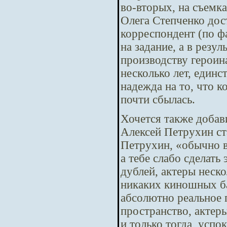
во-вторых, на съемк
Олега Степченко дос
корреспондент (по ф
на задание, а в резу
производству героина
несколько лет, единс
надежда на то, что 
почти сбылась.
Хочется также добави
Алексей Петрухин ст
Петрухин, «обычно вс
а тебе слабо сделать
дублей, актеры неск
никаких киношных ба
абсолютно реальное 
пространство, актеры
и только тогда, успо