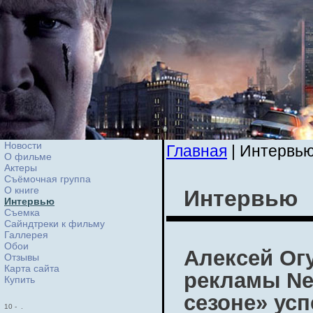
Новости
Главная
| Интервь
О фильме
Актеры
Съёмочная группа
О книге
Интервью
Интервью
Cъемка
Сайндтреки к фильму
Галлерея
Обои
Алексей Ог
Отзывы
Карта сайта
рекламы Ne
Купить
сезоне» усп
10
-
.