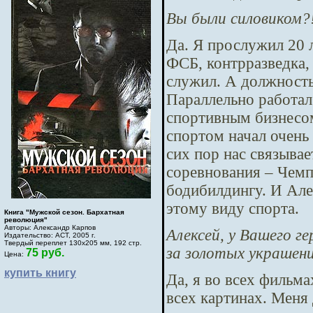
Вы были силовиком?
Да. Я прослужил 20 л
ФСБ, контрразведка,
служил. А должность 
Параллельно работал
спортивным бизнесом
спортом начал очень
сих пор нас связыва
соревнования – Чемп
бодибилдингу. И Але
этому виду спорта.
Книга "Мужской сезон. Бархатная
революция"
Авторы: Александр Карпов
Алексей, у Вашего г
Издательство: АСТ, 2005 г.
Твердый переплет 130х205 мм, 192 стр.
за золотых украшен
75 руб.
Цена:
купить книгу
Да, я во всех фильм
всех картинах. Меня 