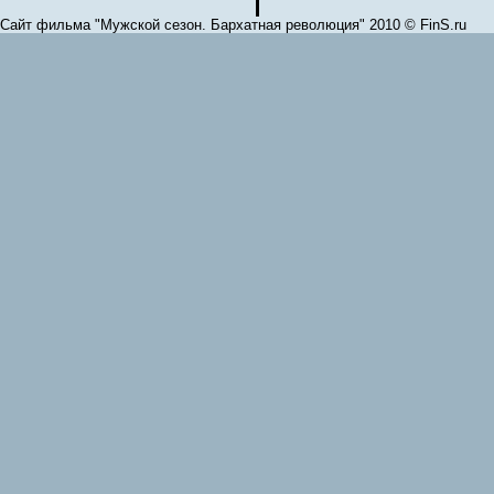
Сайт фильма "Мужской сезон. Бархатная революция" 2010 © FinS.ru