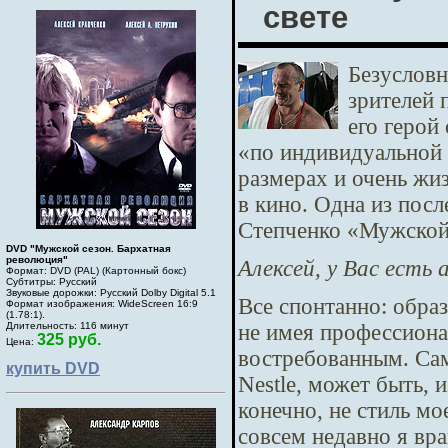
свете
Безусловн
зрителей 
его герой
«по индивидуальной 
размерах и очень жи
в кино. Одна из посл
Степченко «Мужской 
DVD "Мужской сезон. Бархатная
революция"
Алексей, у Вас есть
Формат: DVD (PAL) (Картонный бокс)
Субтитры: Русский
Звуковые дорожки: Русский Dolby Digital 5.1
Все спонтанно: образ
Формат изображения: WideScreen 16:9
(1.78:1).
не имея профессиона
Длительность: 116 минут
325 руб.
Цена:
востребованным. Сам
купить DVD
Nestle, может быть,
конечно, не стиль мо
совсем недавно я вр