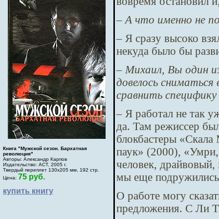
вовремя остановил и
– А что именно не п
– Я сразу высоко взя
некуда было бы разви
– Михаил, Вы один и
довелось сниматься
сравнить специфику с
– Я работал не так 
да. Там режиссер бы
блокбастеры «Скала 
паук» (2000), «Умри,
Книга "Мужской сезон. Бархатная
революция"
Авторы: Александр Карпов
человек, драйвовый, 
Издательство: АСТ, 2005 г.
Твердый переплет 130х205 мм, 192 стр.
мы еще подружились 
75 руб.
Цена:
купить книгу
О работе могу сказат
предложения. С Ли Т