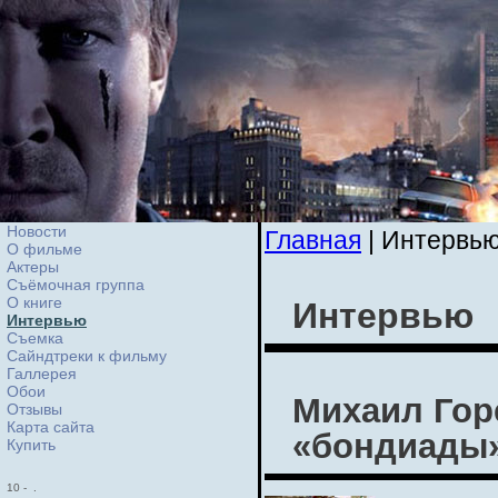
Новости
Главная
| Интервь
О фильме
Актеры
Съёмочная группа
О книге
Интервью
Интервью
Cъемка
Сайндтреки к фильму
Галлерея
Обои
Михаил Гор
Отзывы
Карта сайта
«бондиады
Купить
10
-
.