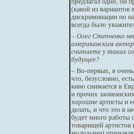
предлагал одно, он п
(какой из вариантов 
дискриминации по на
всегда было уважител
– Олег Степченко нед
американским акте
считаете у таких с
будущее?
– Во-первых, я очень
что, безусловно, ест
кино снимается в Ев
и прочих заокеанских
хорошие артисты и ес
делать, и что это в н
будет много работы 
товарищей артистов (
молодыми) призываю