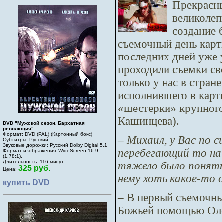
Прекрасны
великолеп
создание 
съемочный день карт
последних дней уже 
проходили съемки св
только у нас в стран
исполнившего в карт
«шестерки» крупного
Кашинцева).
DVD "Мужской сезон. Бархатная
революция"
Формат: DVD (PAL) (Картонный бокс)
– Михаил, у Вас по 
Субтитры: Русский
Звуковые дорожки: Русский Dolby Digital 5.1
перебегающий то на
Формат изображения: WideScreen 16:9
(1.78:1).
Длительность: 116 минут
тяжело было понять 
325 руб.
Цена:
нему хоть какое-то
купить DVD
– В первый съемочны
Божьей помощью Оле