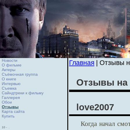
Новости
Главная
| Отзывы 
О фильме
Актеры
Съёмочная группа
О книге
Отзывы на
Интервью
Cъемка
Сайндтреки к фильму
Галлерея
Обои
love2007
Отзывы
Карта сайта
Купить
Когда начал смо
10
-
.