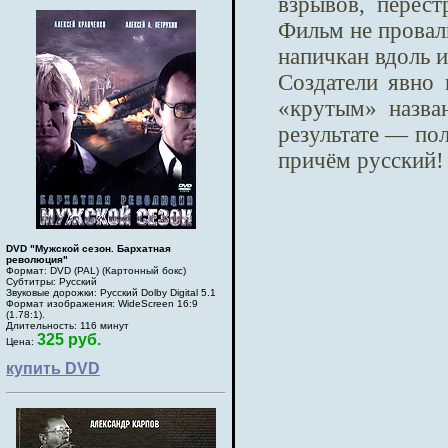
взрывов, перест
Фильм не провали
напичкан вдоль и
Создатели явно 
«крутым» назва
результате — пол
причём русский!
DVD "Мужской сезон. Бархатная
революция"
Формат: DVD (PAL) (Картонный бокс)
Субтитры: Русский
Звуковые дорожки: Русский Dolby Digital 5.1
Формат изображения: WideScreen 16:9
(1.78:1).
Длительность: 116 минут
325 руб.
Цена:
купить DVD