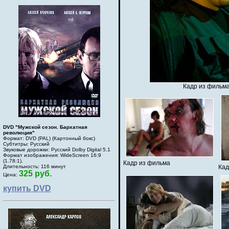
Кадр из фильма
DVD "Мужской сезон. Бархатная
революция"
Формат: DVD (PAL) (Картонный бокс)
Субтитры: Русский
Звуковые дорожки: Русский Dolby Digital 5.1
Формат изображения: WideScreen 16:9
(1.78:1).
Кадр из фильма
Длительность: 116 минут
Кад
325 руб.
Цена:
купить DVD