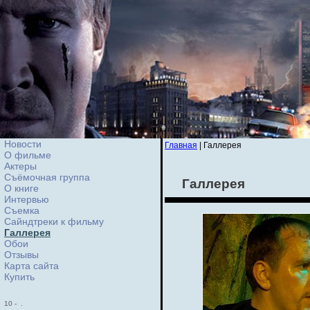
Новости
Главная
| Галлерея
О фильме
Актеры
Съёмочная группа
Галлерея
О книге
Интервью
Cъемка
Сайндтреки к фильму
Галлерея
Обои
Отзывы
Карта сайта
Купить
10
-
.