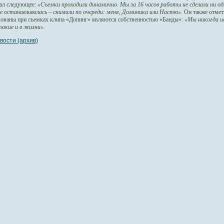
зал следующее:
«Съемки проходили динамично. Мы за 16 часов работы не сделали ни о
не останавливалась – снимали по очереди: меня, Доминика или Настю».
Он также отмети
зованы при съемках клипа «Допинг» являются собственностью «Банды»:
«Мы никогда и
такие и в жизни».
вости (архив)