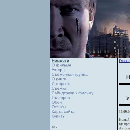
Новости
Главн
О фильме
Актеры
Съёмочная группа
Н
О книге
Интервью
Cъемка
Сайндтреки к фильму
Галлерея
У
Обои
Отзывы
Карта сайта
16.09.2
Купить
Новый 
где про
10
-
.
Автора