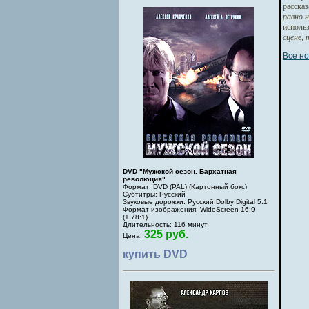
расска
равно 
исполь
сцене, 
Все но
DVD "Мужской сезон. Бархатная
революция"
Формат: DVD (PAL) (Картонный бокс)
Субтитры: Русский
Звуковые дорожки: Русский Dolby Digital 5.1
Формат изображения: WideScreen 16:9
(1.78:1).
Длительность: 116 минут
325 руб.
Цена:
купить DVD