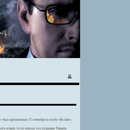
был презентован 15 сентября в клубе «B-club»,
го клипа, то по поводу его создания Тимати