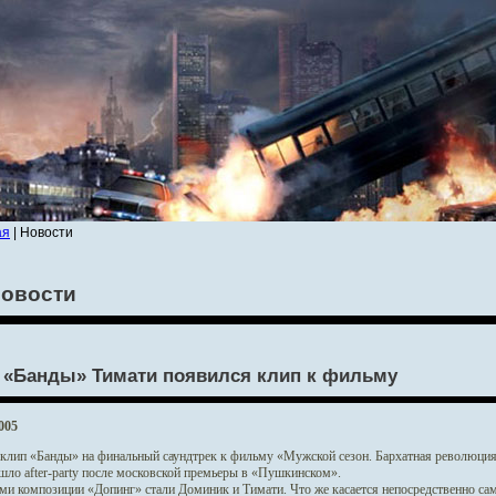
ая
| Новости
овости
 «Банды» Тимати появился клип к фильму
005
клип «Банды» на финальный саундтрек к фильму «Мужской сезон. Бархатная революция» 
шло after-party после московской премьеры в «Пушкинском».
ми композиции «Допинг» стали Доминик и Тимати. Что же касается непосредственно само