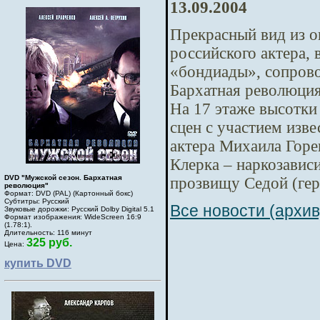
13.09.2004
Прекрасный вид из ок
российского актера, 
«бондиады», сопрово
Бархатная революция
На 17 этаже высотк
сцен с участием изве
актера Михаила Горе
Клерка – наркозавис
DVD "Мужской сезон. Бархатная
прозвищу Седой (гер
революция"
Формат: DVD (PAL) (Картонный бокс)
Субтитры: Русский
Все новости (архив
Звуковые дорожки: Русский Dolby Digital 5.1
Формат изображения: WideScreen 16:9
(1.78:1).
Длительность: 116 минут
325 руб.
Цена:
купить DVD