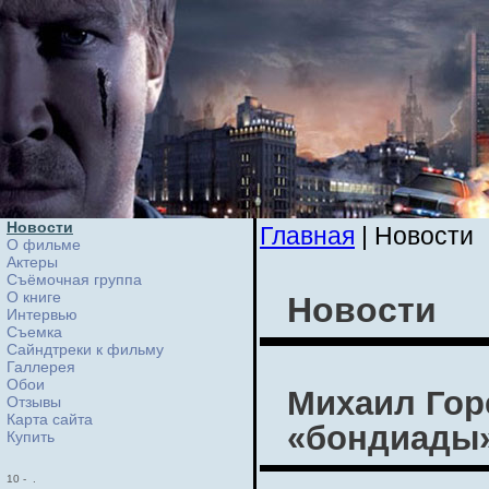
Новости
Главная
| Новости
О фильме
Актеры
Съёмочная группа
О книге
Новости
Интервью
Cъемка
Сайндтреки к фильму
Галлерея
Обои
Михаил Гор
Отзывы
Карта сайта
«бондиады
Купить
10
-
.