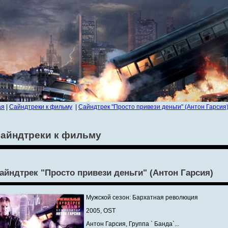
ая
|
Сайндтреки к фильму
|
Сайндтрек "Просто привези деньги" (Антон Гарсия
айндтреки к фильму
айндтрек "Просто привези деньги" (Антон Гарсия)
Мужской сезон: Бархатная революция
2005, OST
Антон Гарсия, Группа ` Банда`...