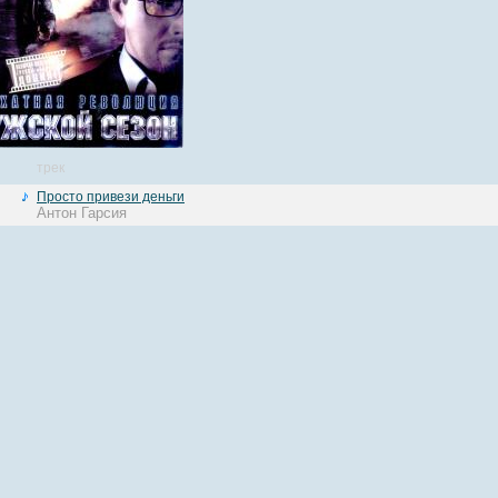
трек
Просто привези деньги
Антон Гарсия