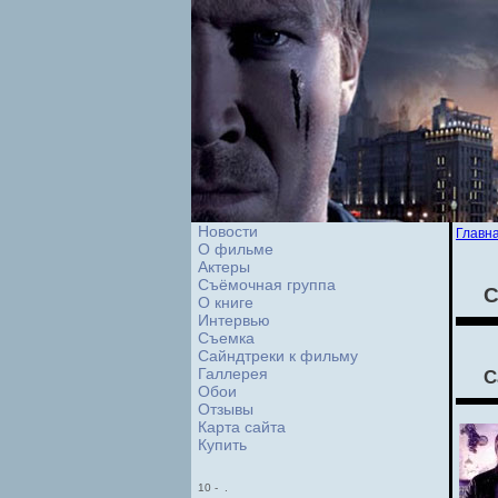
Новости
Главн
О фильме
Актеры
Съёмочная группа
С
О книге
Интервью
Cъемка
Сайндтреки к фильму
Галлерея
С
Обои
Отзывы
Карта сайта
Купить
10
-
.