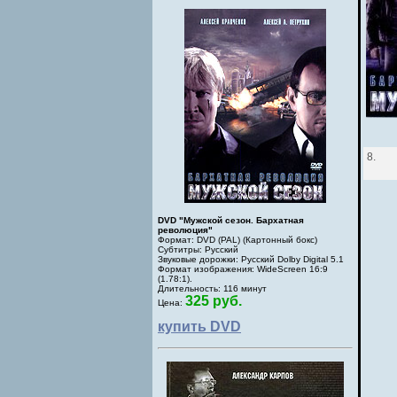
8.
DVD "Мужской сезон. Бархатная
революция"
Формат: DVD (PAL) (Картонный бокс)
Субтитры: Русский
Звуковые дорожки: Русский Dolby Digital 5.1
Формат изображения: WideScreen 16:9
(1.78:1).
Длительность: 116 минут
325 руб.
Цена:
купить DVD