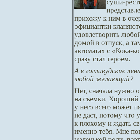
суши-рест
представле
прихожу к ним в очер
официантки кланяютс
удовлетворить любой
домой в отпуск, а та
автоматах с «Кока-к
сразу стал героем.
А в голливудские л
любой желающий?
Нет, сначала нужно о
на съемки. Хороший а
у него всего может п
не даст, потому что 
к плохому и ждать св
именно тебя. Мне по
маленькой роли, поэт