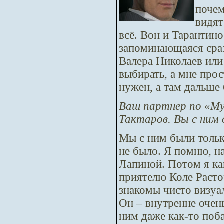
почем
видят
всё. Вон и Тарантино
запоминающаяся сраз
Валера Николаев или 
выбирать, а мне прос
нужен, а там дальше 
Ваш партнер по «Муж
Тактаров. Вы с ним в
Мы с ним были тольк
не было. Я помню, н
Лапиной. Потом я ка
приятелю Коле Расто
знакомы чисто визуал
Он – внутренне очень
ним даже как-то поб