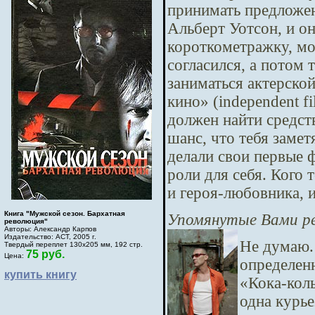
принимать предложен
Альберт Уотсон, и он
короткометражку, мо
согласился, а потом 
заниматься актерской
кино» (independent fi
должен найти средст
шанс, что тебя замет
делали свои первые ф
роли для себя. Кого т
и героя-любовника, и
Книга "Мужской сезон. Бархатная
Упомянутые Вами ре
революция"
Авторы: Александр Карпов
Издательство: АСТ, 2005 г.
Не думаю.
Твердый переплет 130х205 мм, 192 стр.
75 руб.
Цена:
определен
купить книгу
«Кока-колы
одна курь