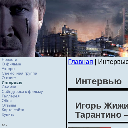
Новости
Главная
| Интервь
О фильме
Актеры
Съёмочная группа
О книге
Интервью
Интервью
Cъемка
Сайндтреки к фильму
Галлерея
Обои
Игорь Жижи
Отзывы
Карта сайта
Тарантино 
Купить
10
-
.