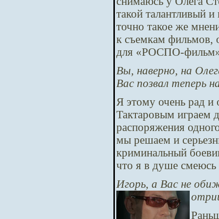
снимаюсь у Олега Сте
такой талантливый и 
точно такое же мнен
к съемкам фильмов, о
для «РОСПО-фильм»,
Вы, наверно, на Оле
Вас позвал теперь н
Я этому очень рад и 
Тактаровым играем 
распоряжения одного
мы решаем и серьезны
криминальный боевик
что я в душе смеюсь
Игорь, а Вас не об
отри
Раньш