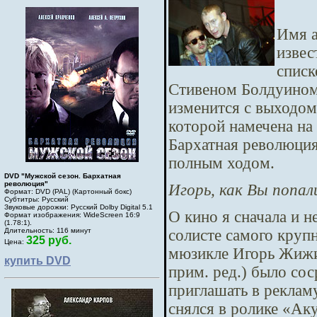
Имя а
извес
списк
Стивеном Болдуином 
изменится с выходом
которой намечена на
Бархатная революция
полным ходом.
DVD "Мужской сезон. Бархатная
революция"
Игорь, как Вы попал
Формат: DVD (PAL) (Картонный бокс)
Субтитры: Русский
Звуковые дорожки: Русский Dolby Digital 5.1
О кино я сначала и н
Формат изображения: WideScreen 16:9
(1.78:1).
солисте самого круп
Длительность: 116 минут
325 руб.
Цена:
мюзикле Игорь Жижи
купить DVD
прим. ред.) было сос
приглашать в рекламу
снялся в ролике «Аку