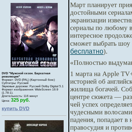
Март планирует прия
достойными сериалам
экранизации известн
сериалы по любому в
интересное продолже
сможет выбрать шоу 
бесплатно
).
«Полностью выдуман
1 марта на Apple TV
DVD "Мужской сезон. Бархатная
революция"
историей об английс
Формат: DVD (PAL) (Картонный бокс)
Субтитры: Русский
Звуковые дорожки: Русский Dolby Digital 5.1
жилища богачей. Соб
Формат изображения: WideScreen 16:9
(1.78:1).
центре сюжета — раз
Длительность: 116 минут
325 руб.
Цена:
чей успех определяе
купить DVD
чудесными волосами.
падения, попадает в
правосудия и против