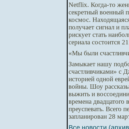
Netflix. Когда-то же
секретный военный п
космос. Находящаяся
получает сигнал и пл
рискует стать наибол
сериала состоится 21
«Мы были счастливч
Замыкает нашу подб
счастливчиками» с Д
историей одной евре
войны. Шоу рассказы
выжить и воссоедини
времена двадцатого 
преуспевать. Всего п
запланирован 28 мар
Все новости (архив