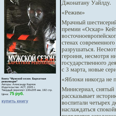
Джонатану Уайлду.
«Режим»
Мрачный шестисерий
премии «Оскар» Кейт
восточноевропейског
стенах современного
разрушаться. Несмотр
героиня, несмотря ни
государственного де
с 3 марта, новые сер
«Яблоки никогда не 
Книга "Мужской сезон. Бархатная
революция"
Авторы: Александр Карпов
Издательство: АСТ, 2005 г.
Минисериал, снятый
Твердый переплет 130х205 мм, 192 стр.
75 руб.
рассказывает истори
Цена:
купить книгу
воспитали четырех д
наслаждаться спокой