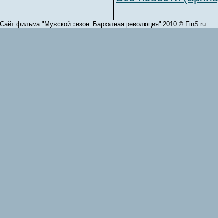
Сайт фильма "Мужской сезон. Бархатная революция" 2010 © FinS.ru