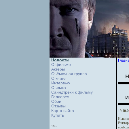
Новости
Главн
О фильме
Актеры
Съёмочная группа
Н
О книге
Интервью
Cъемка
Сайндтреки к фильму
Галлерея
И
Обои
Отзывы
Карта сайта
19.10.2
Купить
Исполн
Виктор
10
-
.
сообщи