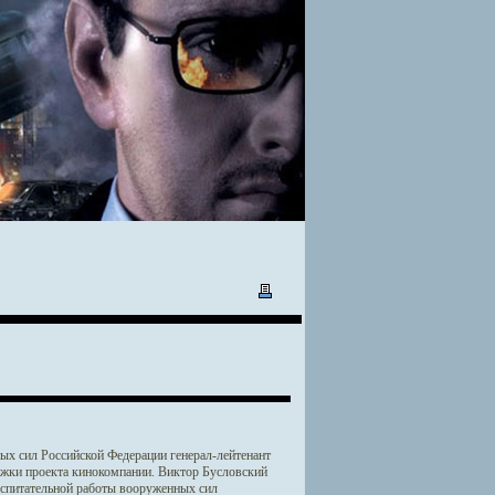
х сил Российской Федерации генерал-лейтенант
жки проекта кинокомпании. Виктор Бусловский
оспитательной работы вооруженных сил