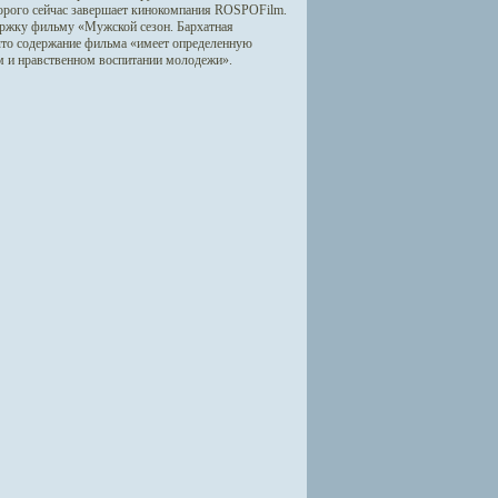
торого сейчас завершает кинокомпания ROSPOFilm.
ержку фильму «Мужской сезон. Бархатная
 что содержание фильма «имеет определенную
ом и нравственном воспитании молодежи».