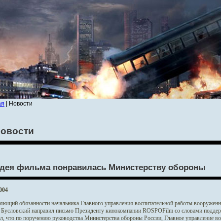
ая
| Новости
овости
дея фильма понравилась Министерству обороны
004
яющий обязанности начальника Главного управления воспитательной работы вооруженны
 Бусловский направил письмо Президенту кинокомпании ROSPOFilm со словами поддер
л, что по поручению руководства Министерства обороны России, Главное управление в