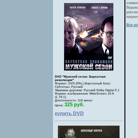
ознако
Выража
револю
патрио
Все но
DVD "Мужской сезон. Бархатная
революция"
Формат: DVD (PAL) (Картонный бокс)
Субтитры: Русский
Звуковые дорожки: Русский Dolby Digital 5.1
Формат изображения: WideScreen 16:9
(1.78:1).
Длительность: 116 минут
325 руб.
Цена:
купить DVD