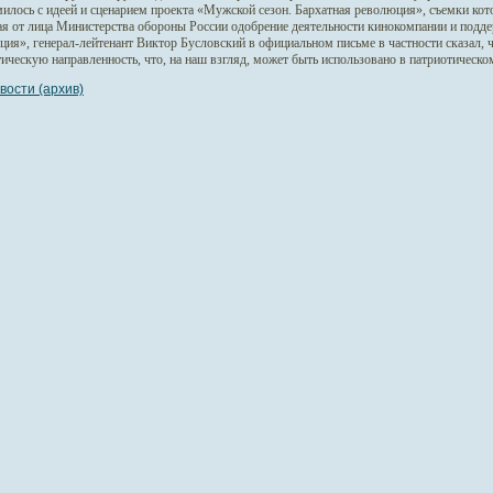
милось с идеей и сценарием проекта «Мужской сезон. Бархатная революция», съемки ко
я от лица Министерства обороны России одобрение деятельности кинокомпании и подд
ция», генерал-лейтенант Виктор Бусловский в официальном письме в частности сказал,
тическую направленность, что, на наш взгляд, может быть использовано в патриотическ
вости (архив)