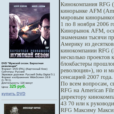
Кинокомпания RFG (
кинорынке AFM (Amer
мировым кинорынком
1 по 8 ноября 2006 г
Кинорынок AFM, осно
знаменами тысячи п
Америку из десятков 
кинокомпании RFG (R
несколько проектов 
блокбастеры прошлог
DVD "Мужской сезон. Бархатная
революция"
революция»), но и м
Формат: DVD (PAL) (Картонный бокс)
Субтитры: Русский
Звуковые дорожки: Русский Dolby Digital 5.1
сенсацией 2007 года.
Формат изображения: WideScreen 16:9
(1.78:1).
По всем вопросам, с
Длительность: 116 минут
325 руб.
Цена:
RFG на American Fil
купить DVD
директору кинокомп
43 70 или к руковод
RFG Максиму Максим