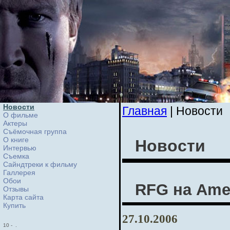
Новости
Главная
| Новости
О фильме
Актеры
Съёмочная группа
О книге
Новости
Интервью
Cъемка
Сайндтреки к фильму
Галлерея
Обои
RFG на Amer
Отзывы
Карта сайта
Купить
27.10.2006
10
-
.