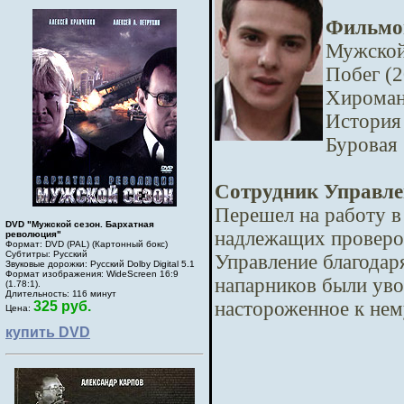
Фильмо
Мужской 
Побег (2
Хироман
История
Буровая 
Сотрудник Управле
Перешел на работу в
DVD "Мужской сезон. Бархатная
надлежащих проверок
революция"
Формат: DVD (PAL) (Картонный бокс)
Субтитры: Русский
Управление благодар
Звуковые дорожки: Русский Dolby Digital 5.1
Формат изображения: WideScreen 16:9
напарников были уво
(1.78:1).
Длительность: 116 минут
настороженное к нем
325 руб.
Цена:
купить DVD