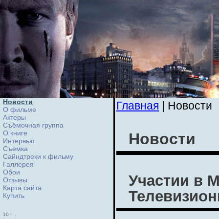
Новости
Главная
| Новости
О фильме
Актеры
Съёмочная группа
О книге
Новости
Интервью
Cъемка
Сайндтреки к фильму
Галлерея
Обои
Участии в 
Отзывы
Карта сайта
Телевизион
Купить
10
-
.