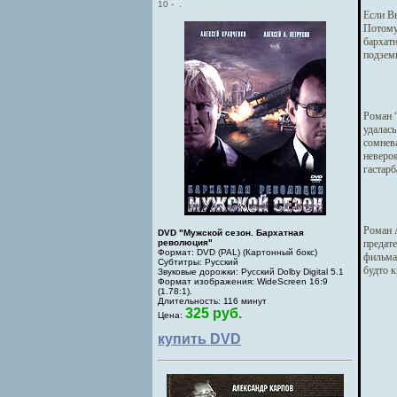
10
-
.
Если Вы
Потому 
бархат
подзем
Роман 
удалась
сомнева
неверо
гастарб
Роман 
DVD "Мужской сезон. Бархатная
революция"
предат
Формат: DVD (PAL) (Картонный бокс)
фильма 
Субтитры: Русский
будто 
Звуковые дорожки: Русский Dolby Digital 5.1
Формат изображения: WideScreen 16:9
(1.78:1).
Длительность: 116 минут
325 руб.
Цена:
купить DVD