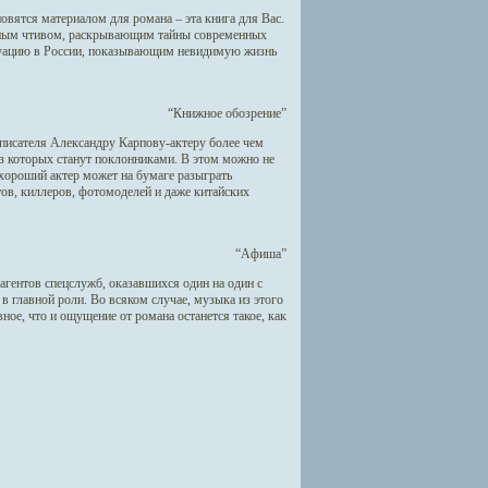
овятся материалом для романа – эта книга для Вас.
тельным чтивом, раскрывающим тайны современных
туацию в России, показывающим невидимую жизнь
“Книжное обозрение”
писателя Александру Карпову-актеру более чем
 из которых станут поклонниками. В этом можно не
 хороший актер может на бумаге разыграть
ов, киллеров, фотомоделей и даже китайских
“Афиша”
агентов спецслужб, оказавшихся один на один с
 главной роли. Во всяком случае, музыка из этого
ное, что и ощущение от романа останется такое, как