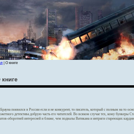
ая
| О книге
 книге
Брауна появился в России если и не конкурент, то писатель, который с полным на то ос
жетного детектива добрую часть его читателей. Во всяком случае тех, кому бункеры Ст
атов-оборотней интересней и ближе, чем подвалы Ватикана и интриги стареющих кардин