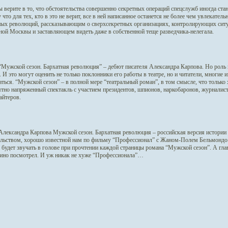
 верите в то, что обстоятельства совершенно секретных операций спецслужб иногда стан
что для тех, кто в это не верит, все в ней написанное останется не более чем увлека
ных революций, рассказывающим о сверхсекретных организациях, контролирующих си
ной Москвы и заставляющем видеть даже в собственной теще разведчика-нелегала.
“Мужской сезон. Бархатная революция” – дебют писателя Александра Карпова. Но роль 
. И это могут оценить не только поклонники его работы в театре, но и читатели, многие
ться. “Мужской сезон” – в полной мере “театральный роман”, в том смысле, что только
ятно напряженный спектакль с участием президентов, шпионов, наркобаронов, журналист
айтеров.
Александра Карпова Мужской сезон. Бархатная революция – российская версия истории 
ельством, хорошо известной нам по фильму “Профессионал” с Жаном-Полем Бельмондо в
будет звучать в голове при прочтении каждой страницы романа “Мужской сезон”. А глав
кино посмотрел. И уж никак не хуже “Профессионала”…