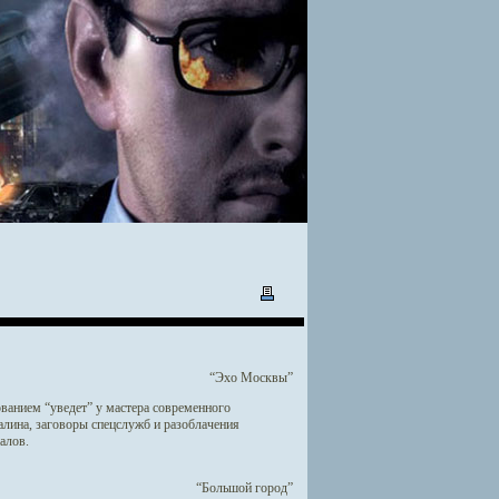
“Эхо Москвы”
нованием “уведет” у мастера современного
алина, заговоры спецслужб и разоблачения
алов.
“Большой город”