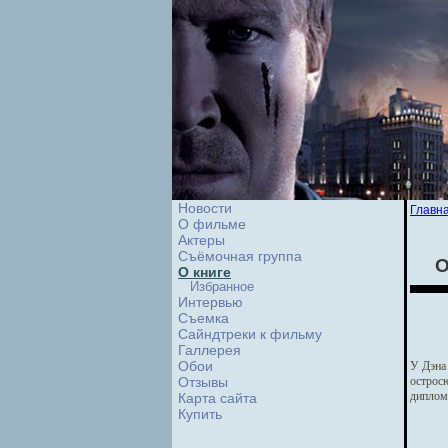
Новости
Главн
О фильме
Актеры
Съёмочная группа
О
О книге
Избранное
Интервью
Cъемка
Сайндтреки к фильму
Галлерея
Обои
У Дэна 
Отзывы
остросю
диплом
Карта сайта
Купить