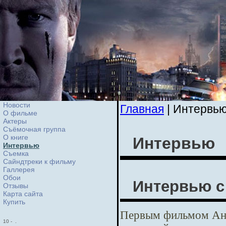
Новости
Главная
| Интервь
О фильме
Актеры
Съёмочная группа
О книге
Интервью
Интервью
Cъемка
Сайндтреки к фильму
Галлерея
Обои
Интервью с
Отзывы
Карта сайта
Купить
Первым фильмом Анн
10
-
.