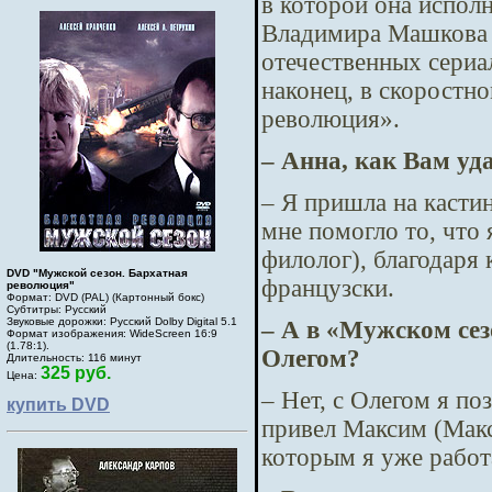
в которой она испол
Владимира Машкова о
отечественных сериа
наконец, в скоростн
революция».
– Анна, как Вам уд
– Я пришла на кастин
мне помогло то, что 
филолог), благодаря
DVD "Мужской сезон. Бархатная
французски.
революция"
Формат: DVD (PAL) (Картонный бокс)
Субтитры: Русский
Звуковые дорожки: Русский Dolby Digital 5.1
– А в «Мужском се
Формат изображения: WideScreen 16:9
(1.78:1).
Олегом?
Длительность: 116 минут
325 руб.
Цена:
– Нет, с Олегом я по
купить DVD
привел Максим (Мак
которым я уже работ