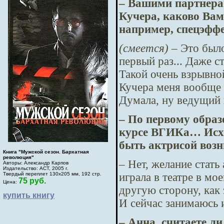
– Вашими партнера
Кучера, каково Вам
например, спецэффе
(смеется)
– Это было
первый раз... Даже с
Такой очень взрывно
Кучера меня вообще 
Думала, ну ведущий
– По первому образ
курсе ВГИКа… Исход
быть актрисой возн
Книга "Мужской сезон. Бархатная
революция"
– Нет, желание стать
Авторы: Александр Карпов
Издательство: АСТ, 2005 г.
играла в театре в мо
Твердый переплет 130х205 мм, 192 стр.
75 руб.
Цена:
другую сторону, как 
купить книгу
И сейчас занимаюсь и
– Анна, считаете л