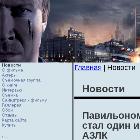
Новости
Главная
| Новости
О фильме
Актеры
Съёмочная группа
О книге
Новости
Интервью
Cъемка
Сайндтреки к фильму
Галлерея
Обои
Павильоном
Отзывы
Карта сайта
стал один 
Купить
АЗЛК
10
-
.