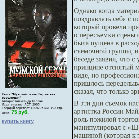
Однако когда матери
поздравлять себя с 
который провели пря
о пересъемки сцены 
была пущена в расхо
съемочной группы, и
беседе заявил, что с
принципе отснятый м
виде, но профессион
пришлось переделыват
сказал, что только з
Книга "Мужской сезон. Бархатная
революция"
В эти дни съемок на
Авторы: Александр Карпов
Издательство: АСТ, 2005 г.
Твердый переплет 130х205 мм, 192 стр.
артистка России Май
75 руб.
Цена:
роль пожилой торгов
купить книгу
манипулировал с «Ше
машиной (которая к 