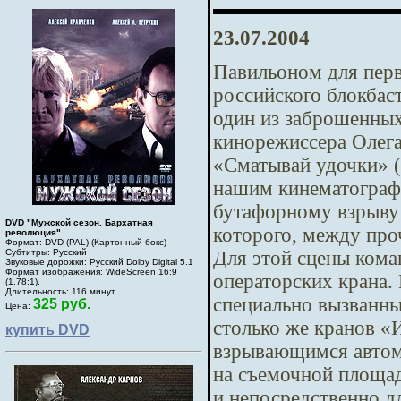
23.07.2004
Павильоном для перв
российского блокбас
один из заброшенны
кинорежиссера Олег
«Сматывай удочки» (
нашим кинематографи
бутафорному взрыву 
DVD "Мужской сезон. Бархатная
которого, между про
революция"
Формат: DVD (PAL) (Картонный бокс)
Для этой сцены кома
Субтитры: Русский
Звуковые дорожки: Русский Dolby Digital 5.1
Формат изображения: WideScreen 16:9
операторских крана.
(1.78:1).
Длительность: 116 минут
специально вызванны
325 руб.
Цена:
столько же кранов «
купить DVD
взрывающимся автомо
на съемочной площад
и непосредственно дл