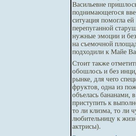
Васильевне пришлось
поднимающегося ввер
ситуация помогла ей
перепуганной старушк
нужные эмоции и без
на съемочной площад
подходили к Майе Ва
Стоит также отметит
обошлось и без инци
рынке, для чего спе
фруктов, одна из по
объелась бананами, в
приступить к выполн
то ли клизма, то ли 
любительницу к жиз
актрисы).