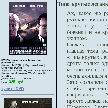
Типа крутые легав
Ах, какое же р
русские киношн
экшн, а тут… с
боевики и не кр
экшном.
Сюжета — полне
главная тема: р
«типа крутых ле
DVD "Мужской сезон. Бархатная
другу, только од
революция"
Формат: DVD (PAL) (Картонный бокс)
можно тише, а 
Субтитры: Русский
Звуковые дорожки: Русский Dolby Digital 5.1
Формат изображения: WideScreen 16:9
очень длинным я
(1.78:1).
Длительность: 116 минут
Зато создатели 
325 руб.
Цена:
чтобы зрител
купить DVD
взорвалась…». 
просто жалкая п
Наверное, Олега