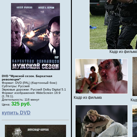
Кадр из фильма
DVD "Мужской сезон. Бархатная
революция"
Формат: DVD (PAL) (Картонный бокс)
Субтитры: Русский
Звуковые дорожки: Русский Dolby Digital 5.1
Формат изображения: WideScreen 16:9
(1.78:1).
Кадр из фильма
Длительность: 116 минут
Кад
325 руб.
Цена:
купить DVD