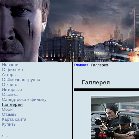
Новости
Главная
| Галлерея
О фильме
Актеры
Съёмочная группа
Галлерея
О книге
Интервью
Cъемка
Сайндтреки к фильму
Галлерея
Обои
Отзывы
Карта сайта
Купить
10
-
.