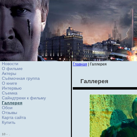
Новости
Главная
| Галлерея
О фильме
Актеры
Съёмочная группа
Галлерея
О книге
Интервью
Cъемка
Сайндтреки к фильму
Галлерея
Обои
Отзывы
Карта сайта
Купить
10
-
.