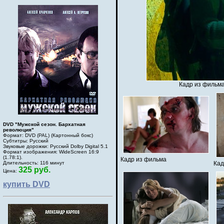
Кадр из фильма
DVD "Мужской сезон. Бархатная
революция"
Формат: DVD (PAL) (Картонный бокс)
Субтитры: Русский
Звуковые дорожки: Русский Dolby Digital 5.1
Формат изображения: WideScreen 16:9
(1.78:1).
Кадр из фильма
Длительность: 116 минут
Кад
325 руб.
Цена:
купить DVD