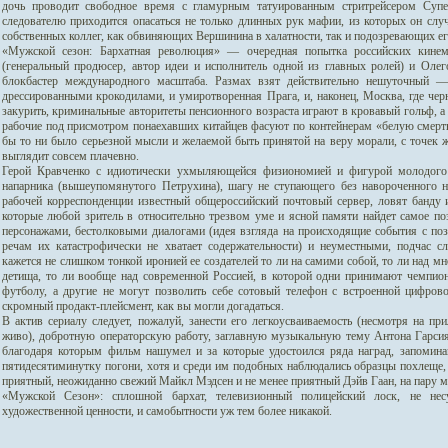
дочь проводит свободное время с гламурным татуированным стритрейсером Супе
следователю приходится опасаться не только длинных рук мафии, из которых он слу
собственных коллег, как обвиняющих Вершинина в халатности, так и подозревающих 
«Мужской сезон: Бархатная революция» — очередная попытка российских кине
(генеральный продюсер, автор идеи и исполнитель одной из главных ролей) и Олег
блокбастер международного масштаба. Размах взят действительно нешуточный 
дрессированными крокодилами, и умиротворенная Прага, и, наконец, Москва, где че
закурить, криминальные авторитеты пенсионного возраста играют в кровавый гольф, 
рабочие под присмотром понаехавших китайцев фасуют по контейнерам «белую смерть»
бы то ни было серьезной мысли и желаемой быть принятой на веру морали, с точек ж
выглядит совсем плачевно.
Герой Кравченко с идиотически ухмыляющейся физиономией и фигурой молодого 
напарника (вышеупомянутого Петрухина), шагу не ступающего без навороченного 
рабочей корреспонденции известный общероссийский почтовый сервер, ловят банду и
которые любой зритель в относительно трезвом уме и ясной памяти найдет самое п
персонажами, бестолковыми диалогами (идея взгляда на происходящие события с пози
речам их катастрофически не хватает содержательности) и неуместными, подчас 
кажется не слишком тонкой иронией ее создателей то ли на самими собой, то ли над 
детища, то ли вообще над современной Россией, в которой одни принимают чемпи
футболу, а другие не могут позволить себе сотовый телефон с встроенной цифров
скромный продакт-плейсмент, как вы могли догадаться.
В актив сериалу следует, пожалуй, занести его легкоусваиваемость (несмотря на п
живо), добротную операторскую работу, заглавную музыкальную тему Антона Гарсия
благодаря которым фильм нашумел и за которые удостоился ряда наград, запомин
пятидесятиминутку погони, хотя и среди им подобных наблюдались образцы похлеще, в
приятный, неожиданно свежий Майкл Мэдсен и не менее приятный Дэйв Гаан, на пару 
«Мужской Сезон»: сплошной бархат, телевизионный полицейский лоск, не не
художественной ценности, и самобытности уж тем более никакой.