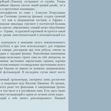
рФедей (Тимати), отстраняют от службы. Теперь
чайным образом уволок некий ценный девайс, но и
его в преступных махинациях…
матографистов во главе с Алексеем Петрухиным
ом Степченко (режиссер фильма) создать громкий
— тут вам и американская пустыня, и Африка с
рнокожие инвалиды стреляют у посетителей больниц
а в шахтах заброшенных станций метро обдолбанные
. Однако, за красивой картинкой не кроется какой
е зрения повествовательной и исполнительской все
культуриста в компании своего новоиспеченного
ноутбука и при этом использующего для отправки
 главаря, разгадывая при этом ребусы, ответы на
озднее к середине фильма. Наполненная комичными
ции нескольких героев сама по себе интересна, но
слишком жестокими лирическими сценами, картина
многочисленными голливудскими прототипами своего
онат Европы по никому не нужному американскому
ой фотокамерой. В последнем случае имеет место
риличный хронометраж, смотрится лента достаточно
 и уверенную игру Василия Ливанова. Из трюков,
аются разве что финальная и завершающая третью
 том числе и в российском кино. Есть здесь также
минут мелькающий в одном из лучших своих видео.
сущий в себе ничего революционного. Никакой