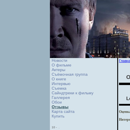
Новости
Главн
О фильме
Актеры
Съёмочная группа
О
О книге
Интервью
Cъемка
Сайндтреки к фильму
Галлерея
L
Обои
Отзывы
Карта сайта
Оценк
Купить
Интерн
10
-
.