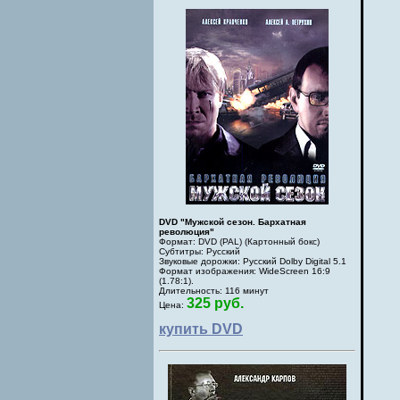
DVD "Мужской сезон. Бархатная
революция"
Формат: DVD (PAL) (Картонный бокс)
Субтитры: Русский
Звуковые дорожки: Русский Dolby Digital 5.1
Формат изображения: WideScreen 16:9
(1.78:1).
Длительность: 116 минут
325 руб.
Цена:
купить DVD