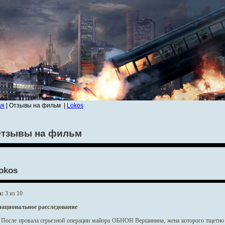
ая
| Отзывы на фильм
|
Lokos
тзывы на фильм
okos
а:
3 из 10
ациональное расследование
После провала серьезной операции майора ОБНОН Вершинина, жена которого тщетно п