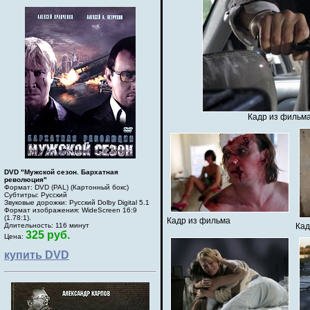
Кадр из фильма
DVD "Мужской сезон. Бархатная
революция"
Формат: DVD (PAL) (Картонный бокс)
Субтитры: Русский
Звуковые дорожки: Русский Dolby Digital 5.1
Формат изображения: WideScreen 16:9
(1.78:1).
Кадр из фильма
Длительность: 116 минут
Кад
325 руб.
Цена:
купить DVD