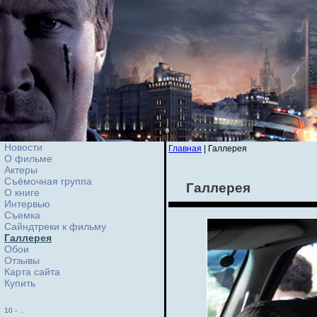
Новости
Главная
| Галлерея
О фильме
Актеры
Съёмочная группа
Галлерея
О книге
Интервью
Cъемка
Сайндтреки к фильму
Галлерея
Обои
Отзывы
Карта сайта
Купить
10
-
.