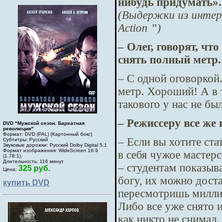
нибудь придумать».
(Выдержки из интер
Action
”)
– Олег, говорят, чт
снять полный метр.
– С одной оговоркой
метр. Хороший! А в т
такового у нас не бы
– Режиссеру все же
DVD "Мужской сезон. Бархатная
революция"
Формат: DVD (PAL) (Картонный бокс)
– Если вы хотите ст
Субтитры: Русский
Звуковые дорожки: Русский Dolby Digital 5.1
Формат изображения: WideScreen 16:9
в себя чужое мастерс
(1.78:1).
Длительность: 116 минут
– студентам показыв
325 руб.
Цена:
богу, их можно доста
купить DVD
пересмотришь миллион
Либо все уже снято и
как никто не снимал.