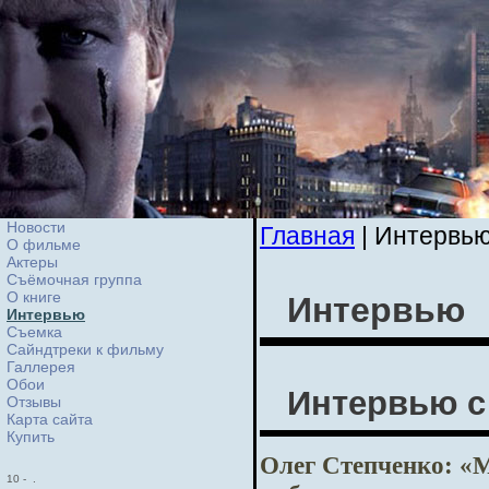
Новости
Главная
| Интервь
О фильме
Актеры
Съёмочная группа
О книге
Интервью
Интервью
Cъемка
Сайндтреки к фильму
Галлерея
Обои
Интервью с
Отзывы
Карта сайта
Купить
Олег Степченко: «М
10
-
.