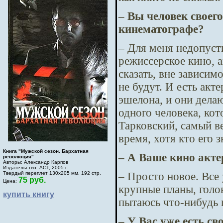
– Вы человек своег
кинематографе?
– Для меня недопуст
режиссерское кино, а
сказать, вне зависимо
не будут. И есть акт
эшелона, и они делаю
одного человека, ко
Тарковский, самый ве
время, хотя кто его з
Книга "Мужской сезон. Бархатная
– А Ваше кино акте
революция"
Авторы: Александр Карпов
Издательство: АСТ, 2005 г.
– Просто новое. Все
Твердый переплет 130х205 мм, 192 стр.
75 руб.
Цена:
крупные планы, голов
купить книгу
пытаюсь что-нибудь 
– У Вас уже есть св