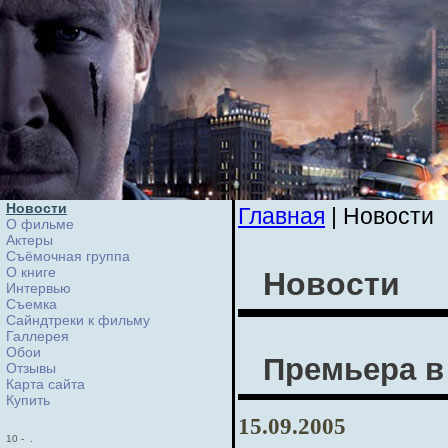
Новости
Главная
| Новости
О фильме
Актеры
Съёмочная группа
О книге
Новости
Интервью
Cъемка
Сайндтреки к фильму
Галлерея
Обои
Премьера в
Отзывы
Карта сайта
Купить
15.09.2005
10
-
.