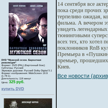
14 сентября все акт
пока среди прочих з
терпеливо ожидая, ко
фильма. А вечером э
увидеть легендарных
тюнинговыми суперс
всех тех, кто хотел п
поклонников RnB кул
Премьера в «Пушкинс
премьер, прошедших 
DVD "Мужской сезон. Бархатная
революция"
Киев.
Формат: DVD (PAL) (Картонный бокс)
Субтитры: Русский
Звуковые дорожки: Русский Dolby Digital 5.1
Формат изображения: WideScreen 16:9
Все новости (архив
(1.78:1).
Длительность: 116 минут
325 руб.
Цена:
купить DVD