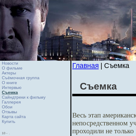
Новости
Главная
| Cъемка
О фильме
Актеры
Съёмочная группа
О книге
Cъемка
Интервью
Cъемка
Сайндтреки к фильму
Галлерея
Обои
Отзывы
Весь этап американс
Карта сайта
Купить
непосредственном уч
проходили не только 
10
-
.