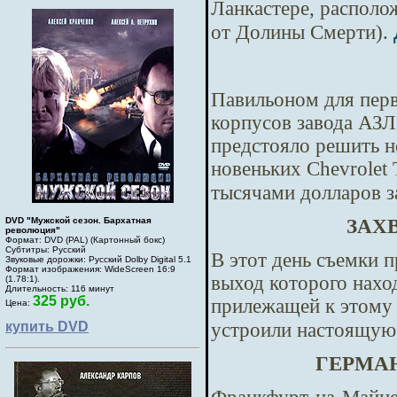
Ланкастере, располо
от Долины Смерти).
Павильоном для перв
корпусов завода АЗЛ
предстояло решить н
новеньких Chevrolet
тысячами долларов з
DVD "Мужской сезон. Бархатная
ЗАХ
революция"
Формат: DVD (PAL) (Картонный бокс)
Субтитры: Русский
В этот день съемки 
Звуковые дорожки: Русский Dolby Digital 5.1
Формат изображения: WideScreen 16:9
выход которого нахо
(1.78:1).
Длительность: 116 минут
325 руб.
прилежащей к этому 
Цена:
купить DVD
устроили настоящую
ГЕРМА