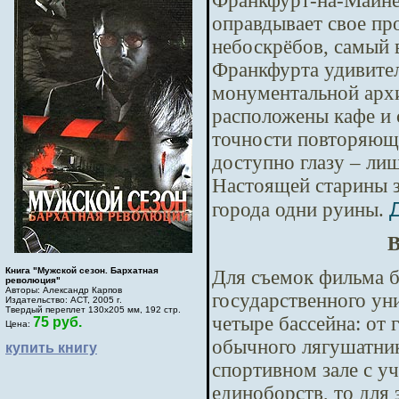
Франкфурт-на-Майне,
оправдывает свое пр
небоскрёбов, самый 
Франкфурта удивител
монументальной архи
расположены кафе и 
точности повторяющи
доступно глазу – ли
Настоящей старины з
Д
города одни руины.
Книга "Мужской сезон. Бархатная
Для съемок фильма б
революция"
Авторы: Александр Карпов
государственного ун
Издательство: АСТ, 2005 г.
Твердый переплет 130х205 мм, 192 стр.
четыре бассейна: от 
75 руб.
Цена:
обычного лягушатник
купить книгу
спортивном зале с у
единоборств, то для