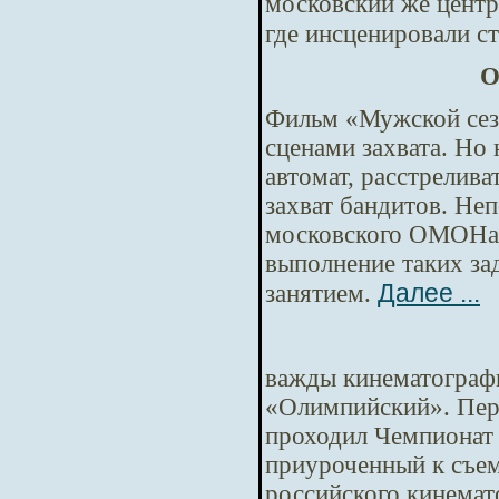
московский же центр
где инсценировали с
О
Фильм «Мужской сезо
сценами захвата. Но 
автомат, расстрелива
захват бандитов. Не
московского ОМОНа 
выполнение таких за
Далее ...
занятием.
важды кинематограф
«Олимпийский». Первы
проходил Чемпионат 
приуроченный к съем
российского кинемат