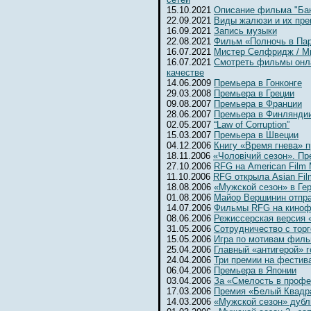
15.10.2021
Описание фильма "Бан
22.09.2021
Виды жалюзи и их пр
16.09.2021
Запись музыки
22.08.2021
Фильм «Полночь в Па
16.07.2021
Мистер Селфридж / Mr. 
16.07.2021
Смотреть фильмы онл
качестве
14.06.2009
Премьера в Гонконге
29.03.2008
Премьера в Греции
09.08.2007
Премьера в Франции
28.06.2007
Премьера в Финлянди
02.05.2007
“Law of Corruption”
15.03.2007
Премьера в Швеции
04.12.2006
Книгу «Время гнева» п
18.11.2006
«Чоловiчий сезон». Пр
27.10.2006
RFG на American Film 
11.10.2006
RFG открыла Asian Fil
18.08.2006
«Мужской сезон» в Ге
01.08.2006
Майор Вершинин отпра
14.07.2006
Фильмы RFG на киноф
08.06.2006
Режиссерская версия 
31.05.2006
Сотрудничество с тор
15.05.2006
Игра по мотивам фил
25.04.2006
Главный «антигерой» г
24.04.2006
Три премии на фестив
06.04.2006
Премьера в Японии
03.04.2006
За «Смелость в профе
17.03.2006
Премия «Белый Квадр
14.03.2006
«Мужской сезон» дубл