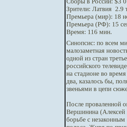
Сборы в России: $3 0
Зрители: Латвия 2.9 
Премьера (мир): 18 
Премьера (РФ): 15 с
Время: 116 мин.
Синопсис:
по всем м
малозаметная новост
одной из стран треть
российского телевид
на стадионе во время
два, казалось бы, п
звеньями в цепи сюж
После проваленной о
Вершинина (Алексей 
борьбе с незаконным