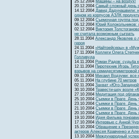
25.12.2004
Машины – на воздух!
20.12.2004
Самый сложный день 
14.12.2004
Давид Дадунашвили: н
одном из корпусов АЗЛК продукт
09.12.2004
Съемочная группа под
06.12.2004
Юрий Колокольников: 
02.12.2004
Виктория Толстоганова
не считала возможным сыграть
28.11.2004
Александр Яковлев о 
героя
24.11.2004
«Найтрейсеры» в «Муж
17.11.2004
Коллеги Олега Степчен
Голливуда
14.11.2004
Роман Радов: судьба 
12.11.2004
Пиротехник Игорь Тит
взрывов на семидесятиметровой 
09.11.2004
Михаил Водзуми: все 
05.11.2004
На глубине 70 метров
02.11.2004
Захват «Юго-Западной
30.10.2004
Травести-шоу возле «К
27.10.2004
Медитация под облака
25.10.2004
Съемки в Праге. День
23.10.2004
Съемки в Праге. День 
21.10.2004
Съемки в Праге. День 
20.10.2004
Съемки в Праге. День
19.10.2004
Идея фильма понрави
17.10.2004
Интервью с Анной Чур
15.10.2004
Обращение к Президе
актеров Алексея Кравченко и Ал
13.10.2004
Международный успех