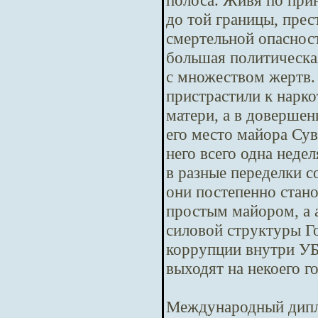
полоса. Живя по при
до той границы, пре
смертельной опасност
большая политическая
с множеством жертв.
пристрастили к нарко
матери, а в довершен
его место майора Сув
него всего одна неде
в разные переделки с
они постепенно стано
простым майором, а 
силовой структуры Го
коррупции внутри У
выходят на некоего г
Международный дипл