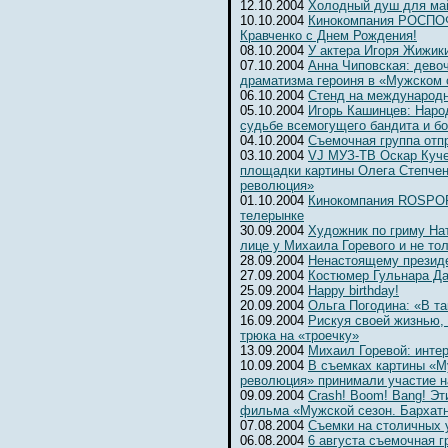
12.10.2004
Холодный душ для ма
10.10.2004
Кинокомпания РОСПОФ
Кравченко с Днем Рождения!
08.10.2004
У актера Игоря Жижик
07.10.2004
Анна Чиповская: девоч
драматизма героиня в «Мужском 
06.10.2004
Cтенд на международ
05.10.2004
Игорь Кашинцев: Наро
судьбе всемогущего бандита и б
04.10.2004
Съемочная группа отп
03.10.2004
VJ МУЗ-ТВ Оскар Куче
площадки картины Олега Степчен
революция»
01.10.2004
Кинокомпания ROSPOFi
телерынке
30.09.2004
Художник по гриму На
лице у Михаила Горевого и не то
28.09.2004
Ненастоящему президе
27.09.2004
Костюмер Гульнара Да
25.09.2004
Happy birthday!
20.09.2004
Ольга Погодина: «В та
16.09.2004
Рискуя своей жизнью,
трюка на «троечку»
13.09.2004
Михаил Горевой: инте
10.09.2004
В съемках картины «М
революция» принимали участие н
09.09.2004
Crash! Boom! Bang! Э
фильма «Мужской сезон. Бархат
07.08.2004
Съемки на столичных 
06.08.2004
6 августа съемочная г