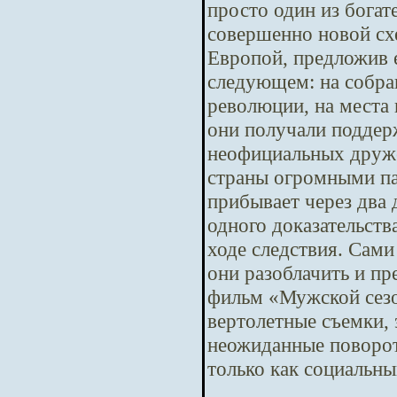
просто один из бога
совершенно новой сх
Европой, предложив е
следующем: на собра
революции, на места 
они получали поддер
неофициальных друже
страны огромными па
прибывает через два
одного доказательств
ходе следствия. Сам
они разоблачить и п
фильм «Мужской сезо
вертолетные съемки,
неожиданные повороты
только как социальны