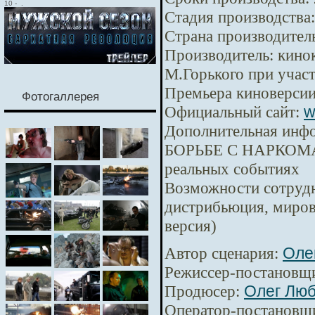
10
-
.
Стадия производства:
Страна производител
Производитель:
кинок
М.Горького при уча
Премьера киноверсии
Фотогаллерея
Официальный сайт:
w
Дополнительная инф
БОРЬБЕ С НАРКОМА
реальных событиях
Возможности сотрудн
дистрибьюция, миров
версия)
Автор сценария:
Оле
Режиссер-постановщ
Продюсер:
Олег Лю
Оператор-постановщ