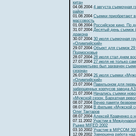
кита»
04.08.2004
4 августа съемочная 
район
01.08.2004
Съемки приобретают 
массовость
01.08.2004
Российское кино. По д
31.07.2004
Десятый день съемок 
дракона
30.07.2004
30 июля съемочная гр
«Олимпийский»
29.07.2004
Объект для съемок 29
Подмосковье
28.07.2004
28 июля стал днем во
27.07.2004
27 июля не только сам
Шереметьево был захвачен съем
сезона»
26.07.2004
26 июля съемки «Мужс
«Олимпийский»
23.07.2004
Павильоном для первы
заброшенных корпусов завода А
21.07.2004
Начались съемки ново
«Мужской сезон. Бархатная рево
08.07.2004
Вечер памяти безвре
08.07.2004
В фильме «Мужской се
Олег Тактаров
08.07.2004
Алексей Кравченко о н
07.11.2002
Участии в Международ
Рынке MIFED 2002
03.10.2002
Участие в MIPCOM 20
12.09.2002
Завершена работа над