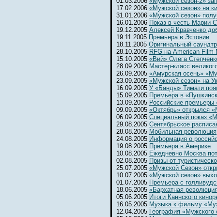
01.03.2006
«Мужской сезон-2» за
17.02.2006
«Мужской сезон» на к
31.01.2006
«Мужской сезон» полу
16.01.2006
Показ в честь Марии 
19.12.2005
Алексей Кравченко до
19.11.2005
Премьера в Эстонии
18.11.2005
Оригинальный саундтр
28.10.2005
RFG на American Film 
15.10.2005
«Вий» Олега Степченк
28.09.2005
Мастер-класс великог
26.09.2005
«Амурская осень» «Му
23.09.2005
«Мужской сезон» на Ук
16.09.2005
У «Банды» Тимати поя
15.09.2005
Премьера в «Пушкинс
13.09.2005
Российские премьеры 
09.09.2005
«Октябрь» открылся 
06.09.2005
Специальный показ «М
29.08.2005
Сентябрьское расписа
28.08.2005
Мобильная революция
24.08.2005
Информация о россий
19.08.2005
Премьера в Америке
10.08.2005
Ежедневно Москва потр
02.08.2005
Призы от туристическ
25.07.2005
«Мужской Сезон» откр
10.07.2005
«Мужской сезон» выхо
01.07.2005
Премьера с голливудс
18.06.2005
«Бархатная революци
05.06.2005
Итоги Каннского кинор
16.05.2005
Музыка к фильму «Му
12.04.2005
География «Мужского 