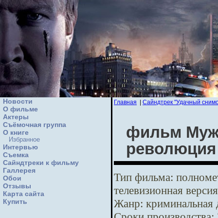
Новости
Главная
|
Сайндтрек "Удачный снимо
О фильме
Актеры
Съёмочная группа
фильм Мужс
О книге
Избранное
революция
Интервью
Cъемка
Сайндтреки к фильму
Галлерея
Тип фильма:
полномет
Обои
Отзывы
телевизионная версия
Карта сайта
Жанр:
криминальная 
Купить
Сроки производства: