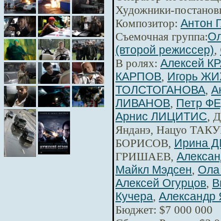
Художники-постанов
Композитор:
Антон 
Съемочная группа:
Ол
(второй режиссер)
,
В ролях:
Алексей К
КАРПОВ
,
Игорь Ж
ТОЛСТОГАНОВА
,
А
ЛИВАНОВ
,
Петр Ф
Арнис ЛИЦИТИС
, 
Янданэ, Нацуо ТАКУ
БОРИСОВ,
Ирина 
ГРИШАЕВ,
Алексан
Майкл Мэдсен
,
Ола
Алексей Огурцов
,
В
Кучера
,
Александр 
Бюджет: $7 000 000