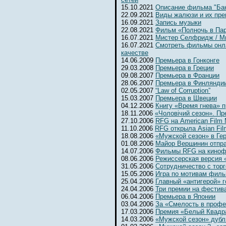
15.10.2021
Описание фильма "Бан
22.09.2021
Виды жалюзи и их пр
16.09.2021
Запись музыки
22.08.2021
Фильм «Полночь в Па
16.07.2021
Мистер Селфридж / Mr. 
16.07.2021
Смотреть фильмы онл
качестве
14.06.2009
Премьера в Гонконге
29.03.2008
Премьера в Греции
09.08.2007
Премьера в Франции
28.06.2007
Премьера в Финлянди
02.05.2007
“Law of Corruption”
15.03.2007
Премьера в Швеции
04.12.2006
Книгу «Время гнева» п
18.11.2006
«Чоловiчий сезон». Пр
27.10.2006
RFG на American Film 
11.10.2006
RFG открыла Asian Fil
18.08.2006
«Мужской сезон» в Ге
01.08.2006
Майор Вершинин отпра
14.07.2006
Фильмы RFG на киноф
08.06.2006
Режиссерская версия 
31.05.2006
Сотрудничество с тор
15.05.2006
Игра по мотивам фил
25.04.2006
Главный «антигерой» г
24.04.2006
Три премии на фестив
06.04.2006
Премьера в Японии
03.04.2006
За «Смелость в профе
17.03.2006
Премия «Белый Квадр
14.03.2006
«Мужской сезон» дубл