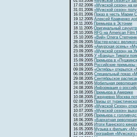
01.03.2006
«Мужской сезон-2» за
17.02.2006
«Мужской сезон» на к
31.01.2006
«Мужской сезон» полу
16.01.2006
Показ в честь Марии 
19.12.2005
Алексей Кравченко до
19.11.2005
Премьера в Эстонии
18.11.2005
Оригинальный саундтр
28.10.2005
RFG на American Film 
15.10.2005
«Вий» Олега Степченк
28.09.2005
Мастер-класс великог
26.09.2005
«Амурская осень» «Му
23.09.2005
«Мужской сезон» на Ук
16.09.2005
У «Банды» Тимати поя
15.09.2005
Премьера в «Пушкинс
13.09.2005
Российские премьеры 
09.09.2005
«Октябрь» открылся 
06.09.2005
Специальный показ «М
29.08.2005
Сентябрьское расписа
28.08.2005
Мобильная революция
24.08.2005
Информация о россий
19.08.2005
Премьера в Америке
10.08.2005
Ежедневно Москва потр
02.08.2005
Призы от туристическ
25.07.2005
«Мужской Сезон» откр
10.07.2005
«Мужской сезон» выхо
01.07.2005
Премьера с голливудс
18.06.2005
«Бархатная революци
05.06.2005
Итоги Каннского кинор
16.05.2005
Музыка к фильму «Му
12.04.2005
География «Мужского 