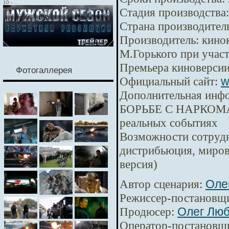
10
-
.
Стадия производства:
Страна производител
Производитель:
кинок
М.Горького при уча
Премьера киноверсии
Фотогаллерея
Официальный сайт:
w
Дополнительная инф
БОРЬБЕ С НАРКОМА
реальных событиях
Возможности сотрудн
дистрибьюция, миров
версия)
Автор сценария:
Оле
Режиссер-постановщ
Продюсер:
Олег Лю
Оператор-постановщ