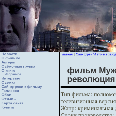
Новости
Главная
|
Сайндтрек "И это всё за од
О фильме
Актеры
Съёмочная группа
фильм Мужс
О книге
Избранное
революция
Интервью
Cъемка
Сайндтреки к фильму
Галлерея
Тип фильма:
полномет
Обои
Отзывы
телевизионная версия
Карта сайта
Жанр:
криминальная 
Купить
Сроки производства: