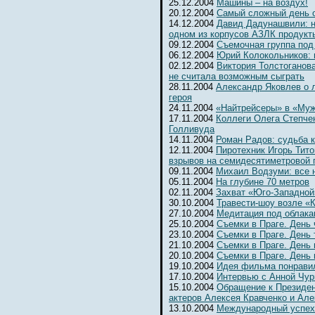
25.12.2004
Машины – на воздух!
20.12.2004
Самый сложный день 
14.12.2004
Давид Дадунашвили: н
одном из корпусов АЗЛК продукт
09.12.2004
Съемочная группа под
06.12.2004
Юрий Колокольников: 
02.12.2004
Виктория Толстоганова
не считала возможным сыграть
28.11.2004
Александр Яковлев о 
героя
24.11.2004
«Найтрейсеры» в «Муж
17.11.2004
Коллеги Олега Степчен
Голливуда
14.11.2004
Роман Радов: судьба 
12.11.2004
Пиротехник Игорь Тит
взрывов на семидесятиметровой 
09.11.2004
Михаил Водзуми: все 
05.11.2004
На глубине 70 метров
02.11.2004
Захват «Юго-Западной
30.10.2004
Травести-шоу возле «К
27.10.2004
Медитация под облака
25.10.2004
Съемки в Праге. День
23.10.2004
Съемки в Праге. День 
21.10.2004
Съемки в Праге. День 
20.10.2004
Съемки в Праге. День
19.10.2004
Идея фильма понрави
17.10.2004
Интервью с Анной Чур
15.10.2004
Обращение к Президе
актеров Алексея Кравченко и Ал
13.10.2004
Международный успех