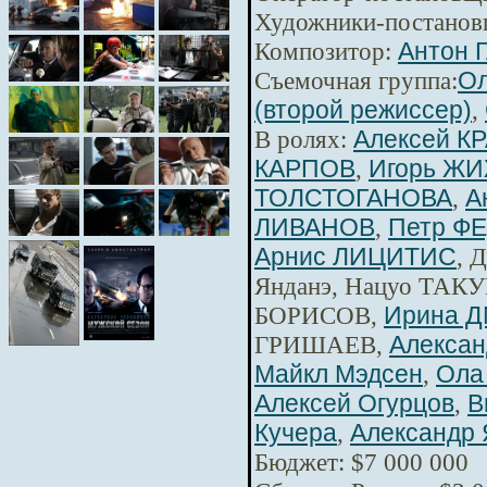
Художники-постанов
Композитор:
Антон 
Съемочная группа:
Ол
(второй режиссер)
,
В ролях:
Алексей К
КАРПОВ
,
Игорь Ж
ТОЛСТОГАНОВА
,
А
ЛИВАНОВ
,
Петр Ф
Арнис ЛИЦИТИС
, 
Янданэ, Нацуо ТАКУ
БОРИСОВ,
Ирина 
ГРИШАЕВ,
Алексан
Майкл Мэдсен
,
Ола
Алексей Огурцов
,
В
Кучера
,
Александр 
Бюджет: $7 000 000