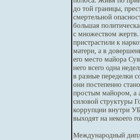
полоса. Живя по при
до той границы, пре
смертельной опасност
большая политическая
с множеством жертв.
пристрастили к нарко
матери, а в довершен
его место майора Сув
него всего одна неде
в разные переделки с
они постепенно стано
простым майором, а 
силовой структуры Го
коррупции внутри У
выходят на некоего г
Международный дипл