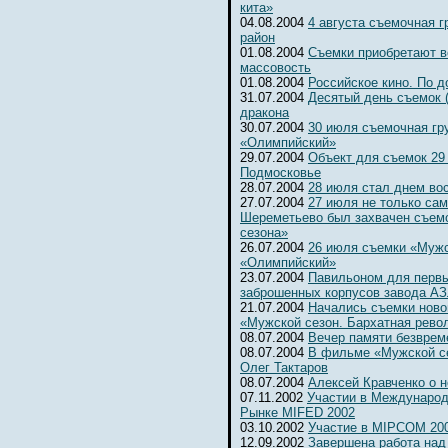
кита»
04.08.2004
4 августа съемочная 
район
01.08.2004
Съемки приобретают 
массовость
01.08.2004
Российское кино. По д
31.07.2004
Десятый день съемок 
дракона
30.07.2004
30 июля съемочная гр
«Олимпийский»
29.07.2004
Объект для съемок 29
Подмосковье
28.07.2004
28 июля стал днем во
27.07.2004
27 июля не только сам
Шереметьево был захвачен съем
сезона»
26.07.2004
26 июля съемки «Мужс
«Олимпийский»
23.07.2004
Павильоном для первы
заброшенных корпусов завода А
21.07.2004
Начались съемки ново
«Мужской сезон. Бархатная рево
08.07.2004
Вечер памяти безвре
08.07.2004
В фильме «Мужской се
Олег Тактаров
08.07.2004
Алексей Кравченко о н
07.11.2002
Участии в Международ
Рынке MIFED 2002
03.10.2002
Участие в MIPCOM 20
12.09.2002
Завершена работа над