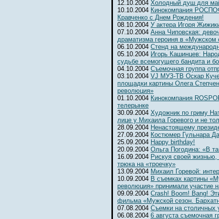
12.10.2004
Холодный душ для ма
10.10.2004
Кинокомпания РОСПОФ
Кравченко с Днем Рождения!
08.10.2004
У актера Игоря Жижик
07.10.2004
Анна Чиповская: девоч
драматизма героиня в «Мужском 
06.10.2004
Cтенд на международ
05.10.2004
Игорь Кашинцев: Наро
судьбе всемогущего бандита и б
04.10.2004
Съемочная группа отп
03.10.2004
VJ МУЗ-ТВ Оскар Куче
площадки картины Олега Степчен
революция»
01.10.2004
Кинокомпания ROSPOFi
телерынке
30.09.2004
Художник по гриму На
лице у Михаила Горевого и не то
28.09.2004
Ненастоящему президе
27.09.2004
Костюмер Гульнара Да
25.09.2004
Happy birthday!
20.09.2004
Ольга Погодина: «В та
16.09.2004
Рискуя своей жизнью,
трюка на «троечку»
13.09.2004
Михаил Горевой: инте
10.09.2004
В съемках картины «М
революция» принимали участие н
09.09.2004
Crash! Boom! Bang! Э
фильма «Мужской сезон. Бархат
07.08.2004
Съемки на столичных 
06.08.2004
6 августа съемочная г