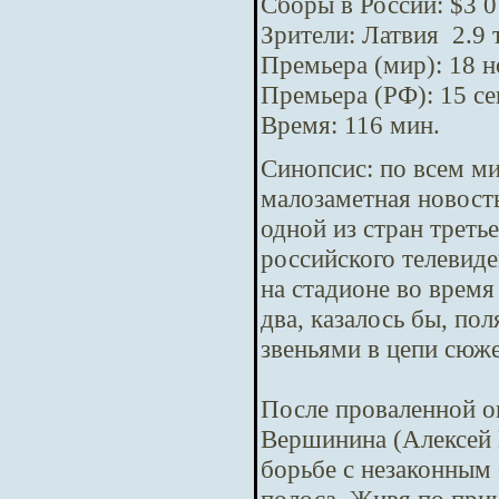
Сборы в России: $3 0
Зрители: Латвия 2.9 
Премьера (мир): 18 
Премьера (РФ): 15 с
Время: 116 мин.
Синопсис:
по всем м
малозаметная новост
одной из стран треть
российского телевид
на стадионе во время
два, казалось бы, п
звеньями в цепи сюж
После проваленной о
Вершинина (Алексей 
борьбе с незаконным