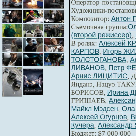
Оператор-постановщ
Художники-постанов
Композитор:
Антон 
Съемочная группа:
Ол
(второй режиссер)
,
В ролях:
Алексей К
КАРПОВ
,
Игорь Ж
ТОЛСТОГАНОВА
,
А
ЛИВАНОВ
,
Петр Ф
Арнис ЛИЦИТИС
, 
Янданэ, Нацуо ТАКУ
БОРИСОВ,
Ирина 
ГРИШАЕВ,
Алексан
Майкл Мэдсен
,
Ола
Алексей Огурцов
,
В
Кучера
,
Александр 
Бюджет: $7 000 000