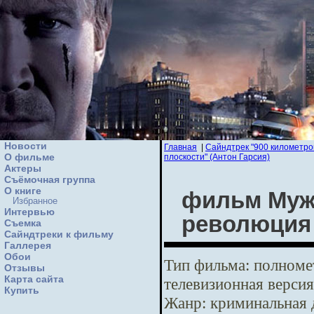
Новости
Главная
|
Сайндтрек "900 километров
О фильме
плоскости" (Антон Гарсия)
Актеры
Съёмочная группа
О книге
фильм Мужс
Избранное
Интервью
революция
Cъемка
Сайндтреки к фильму
Галлерея
Обои
Тип фильма:
полномет
Отзывы
Карта сайта
телевизионная версия
Купить
Жанр:
криминальная 