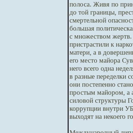
полоса. Живя по при
до той границы, пре
смертельной опасност
большая политическая
с множеством жертв.
пристрастили к нарко
матери, а в довершен
его место майора Сув
него всего одна неде
в разные переделки с
они постепенно стано
простым майором, а 
силовой структуры Го
коррупции внутри У
выходят на некоего г
Международный дипл