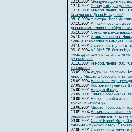
13.10.2004
Международный успех
12.10.2004
Холодный душ для ма
10.10.2004
Кинокомпания РОСПОФ
Кравченко с Днем Рождения!
08.10.2004
У актера Игоря Жижик
07.10.2004
Анна Чиповская: девоч
драматизма героиня в «Мужском 
06.10.2004
Cтенд на международ
05.10.2004
Игорь Кашинцев: Наро
судьбе всемогущего бандита и б
04.10.2004
Съемочная группа отп
03.10.2004
VJ МУЗ-ТВ Оскар Куче
площадки картины Олега Степчен
революция»
01.10.2004
Кинокомпания ROSPOFi
телерынке
30.09.2004
Художник по гриму На
лице у Михаила Горевого и не то
28.09.2004
Ненастоящему президе
27.09.2004
Костюмер Гульнара Да
25.09.2004
Happy birthday!
20.09.2004
Ольга Погодина: «В та
16.09.2004
Рискуя своей жизнью,
трюка на «троечку»
13.09.2004
Михаил Горевой: инте
10.09.2004
В съемках картины «М
революция» принимали участие н
09.09.2004
Crash! Boom! Bang! Э
фильма «Мужской сезон. Бархат
07.08.2004
Съемки на столичных 