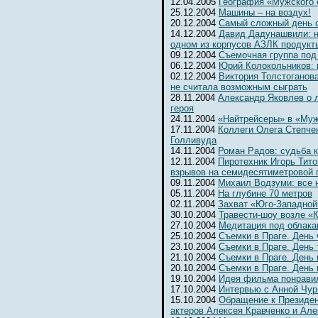
12.04.2005
География «Мужского 
25.12.2004
Машины – на воздух!
20.12.2004
Самый сложный день 
14.12.2004
Давид Дадунашвили: н
одном из корпусов АЗЛК продукт
09.12.2004
Съемочная группа под
06.12.2004
Юрий Колокольников: 
02.12.2004
Виктория Толстоганова
не считала возможным сыграть
28.11.2004
Александр Яковлев о 
героя
24.11.2004
«Найтрейсеры» в «Муж
17.11.2004
Коллеги Олега Степчен
Голливуда
14.11.2004
Роман Радов: судьба 
12.11.2004
Пиротехник Игорь Тит
взрывов на семидесятиметровой 
09.11.2004
Михаил Водзуми: все 
05.11.2004
На глубине 70 метров
02.11.2004
Захват «Юго-Западной
30.10.2004
Травести-шоу возле «К
27.10.2004
Медитация под облака
25.10.2004
Съемки в Праге. День
23.10.2004
Съемки в Праге. День 
21.10.2004
Съемки в Праге. День 
20.10.2004
Съемки в Праге. День
19.10.2004
Идея фильма понрави
17.10.2004
Интервью с Анной Чур
15.10.2004
Обращение к Президе
актеров Алексея Кравченко и Ал