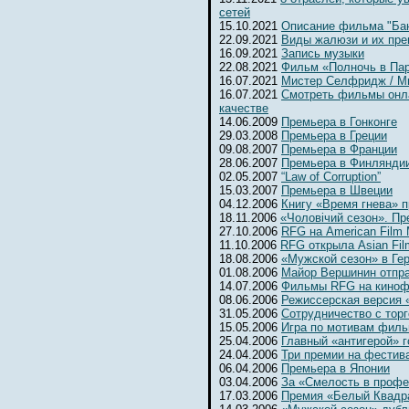
сетей
15.10.2021
Описание фильма "Бан
22.09.2021
Виды жалюзи и их пр
16.09.2021
Запись музыки
22.08.2021
Фильм «Полночь в Па
16.07.2021
Мистер Селфридж / Mr. 
16.07.2021
Смотреть фильмы онл
качестве
14.06.2009
Премьера в Гонконге
29.03.2008
Премьера в Греции
09.08.2007
Премьера в Франции
28.06.2007
Премьера в Финлянди
02.05.2007
“Law of Corruption”
15.03.2007
Премьера в Швеции
04.12.2006
Книгу «Время гнева» п
18.11.2006
«Чоловiчий сезон». Пр
27.10.2006
RFG на American Film 
11.10.2006
RFG открыла Asian Fil
18.08.2006
«Мужской сезон» в Ге
01.08.2006
Майор Вершинин отпра
14.07.2006
Фильмы RFG на киноф
08.06.2006
Режиссерская версия 
31.05.2006
Сотрудничество с тор
15.05.2006
Игра по мотивам фил
25.04.2006
Главный «антигерой» г
24.04.2006
Три премии на фестив
06.04.2006
Премьера в Японии
03.04.2006
За «Смелость в профе
17.03.2006
Премия «Белый Квадр