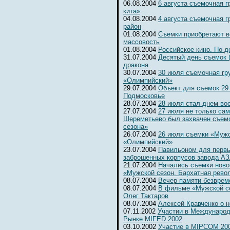
06.08.2004
6 августа съемочная г
кита»
04.08.2004
4 августа съемочная 
район
01.08.2004
Съемки приобретают 
массовость
01.08.2004
Российское кино. По д
31.07.2004
Десятый день съемок 
дракона
30.07.2004
30 июля съемочная гр
«Олимпийский»
29.07.2004
Объект для съемок 29
Подмосковье
28.07.2004
28 июля стал днем во
27.07.2004
27 июля не только сам
Шереметьево был захвачен съем
сезона»
26.07.2004
26 июля съемки «Мужс
«Олимпийский»
23.07.2004
Павильоном для первы
заброшенных корпусов завода А
21.07.2004
Начались съемки ново
«Мужской сезон. Бархатная рево
08.07.2004
Вечер памяти безвре
08.07.2004
В фильме «Мужской се
Олег Тактаров
08.07.2004
Алексей Кравченко о н
07.11.2002
Участии в Международ
Рынке MIFED 2002
03.10.2002
Участие в MIPCOM 20