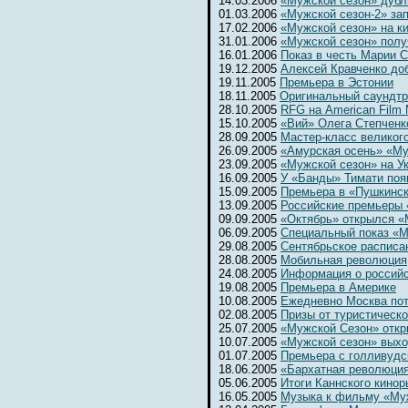
14.03.2006
«Мужской сезон» дубл
01.03.2006
«Мужской сезон-2» за
17.02.2006
«Мужской сезон» на к
31.01.2006
«Мужской сезон» полу
16.01.2006
Показ в честь Марии 
19.12.2005
Алексей Кравченко до
19.11.2005
Премьера в Эстонии
18.11.2005
Оригинальный саундтр
28.10.2005
RFG на American Film 
15.10.2005
«Вий» Олега Степченк
28.09.2005
Мастер-класс великог
26.09.2005
«Амурская осень» «Му
23.09.2005
«Мужской сезон» на Ук
16.09.2005
У «Банды» Тимати поя
15.09.2005
Премьера в «Пушкинс
13.09.2005
Российские премьеры 
09.09.2005
«Октябрь» открылся 
06.09.2005
Специальный показ «М
29.08.2005
Сентябрьское расписа
28.08.2005
Мобильная революция
24.08.2005
Информация о россий
19.08.2005
Премьера в Америке
10.08.2005
Ежедневно Москва потр
02.08.2005
Призы от туристическ
25.07.2005
«Мужской Сезон» откр
10.07.2005
«Мужской сезон» выхо
01.07.2005
Премьера с голливудс
18.06.2005
«Бархатная революци
05.06.2005
Итоги Каннского кинор
16.05.2005
Музыка к фильму «Му