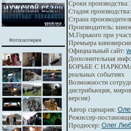
Сроки производства:
10
-
.
Стадия производства:
Страна производител
Производитель:
кинок
М.Горького при уча
Фотогаллерея
Премьера киноверсии
Официальный сайт:
w
Дополнительная инф
БОРЬБЕ С НАРКОМА
реальных событиях
Возможности сотрудн
дистрибьюция, миров
версия)
Автор сценария:
Оле
Режиссер-постановщ
Продюсер:
Олег Лю