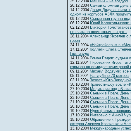
25.12.2004
Машины – на воздух!
20.12.2004
Самый сложный день 
14.12.2004
Давид Дадунашвили: н
одном из корпусов АЗЛК продукт
09.12.2004
Съемочная группа под
06.12.2004
Юрий Колокольников: 
02.12.2004
Виктория Толстоганова
не считала возможным сыграть
28.11.2004
Александр Яковлев о 
героя
24.11.2004
«Найтрейсеры» в «Муж
17.11.2004
Коллеги Олега Степчен
Голливуда
14.11.2004
Роман Радов: судьба 
12.11.2004
Пиротехник Игорь Тит
взрывов на семидесятиметровой 
09.11.2004
Михаил Водзуми: все 
05.11.2004
На глубине 70 метров
02.11.2004
Захват «Юго-Западной
30.10.2004
Травести-шоу возле «К
27.10.2004
Медитация под облака
25.10.2004
Съемки в Праге. День
23.10.2004
Съемки в Праге. День 
21.10.2004
Съемки в Праге. День 
20.10.2004
Съемки в Праге. День
19.10.2004
Идея фильма понрави
17.10.2004
Интервью с Анной Чур
15.10.2004
Обращение к Президе
актеров Алексея Кравченко и Ал
13.10.2004
Международный успех