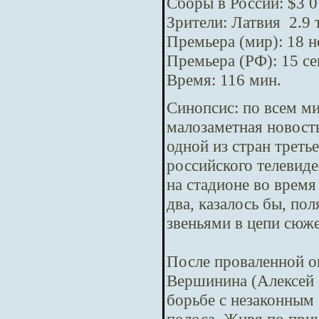
Сборы в России: $3 0
Зрители: Латвия 2.9 
Премьера (мир): 18 
Премьера (РФ): 15 с
Время: 116 мин.
Синопсис:
по всем м
малозаметная новост
одной из стран треть
российского телевид
на стадионе во время
два, казалось бы, п
звеньями в цепи сюж
После проваленной о
Вершинина (Алексей 
борьбе с незаконным