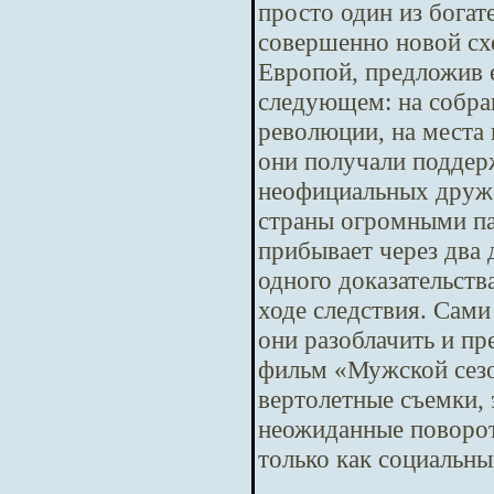
просто один из бога
совершенно новой сх
Европой, предложив е
следующем: на собра
революции, на места 
они получали поддер
неофициальных друже
страны огромными па
прибывает через два
одного доказательств
ходе следствия. Сам
они разоблачить и п
фильм «Мужской сезо
вертолетные съемки,
неожиданные повороты
только как социальны