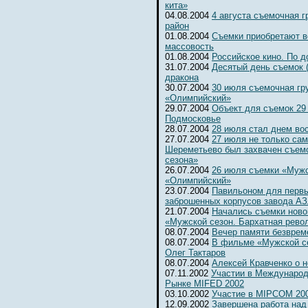
кита»
04.08.2004
4 августа съемочная 
район
01.08.2004
Съемки приобретают 
массовость
01.08.2004
Российское кино. По д
31.07.2004
Десятый день съемок 
дракона
30.07.2004
30 июля съемочная гр
«Олимпийский»
29.07.2004
Объект для съемок 29
Подмосковье
28.07.2004
28 июля стал днем во
27.07.2004
27 июля не только сам
Шереметьево был захвачен съем
сезона»
26.07.2004
26 июля съемки «Мужс
«Олимпийский»
23.07.2004
Павильоном для первы
заброшенных корпусов завода А
21.07.2004
Начались съемки ново
«Мужской сезон. Бархатная рево
08.07.2004
Вечер памяти безвре
08.07.2004
В фильме «Мужской се
Олег Тактаров
08.07.2004
Алексей Кравченко о н
07.11.2002
Участии в Международ
Рынке MIFED 2002
03.10.2002
Участие в MIPCOM 20
12.09.2002
Завершена работа над