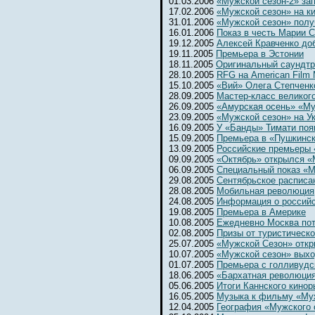
01.03.2006
«Мужской сезон-2» за
17.02.2006
«Мужской сезон» на к
31.01.2006
«Мужской сезон» полу
16.01.2006
Показ в честь Марии 
19.12.2005
Алексей Кравченко до
19.11.2005
Премьера в Эстонии
18.11.2005
Оригинальный саундтр
28.10.2005
RFG на American Film 
15.10.2005
«Вий» Олега Степченк
28.09.2005
Мастер-класс великог
26.09.2005
«Амурская осень» «Му
23.09.2005
«Мужской сезон» на Ук
16.09.2005
У «Банды» Тимати поя
15.09.2005
Премьера в «Пушкинс
13.09.2005
Российские премьеры 
09.09.2005
«Октябрь» открылся 
06.09.2005
Специальный показ «М
29.08.2005
Сентябрьское расписа
28.08.2005
Мобильная революция
24.08.2005
Информация о россий
19.08.2005
Премьера в Америке
10.08.2005
Ежедневно Москва потр
02.08.2005
Призы от туристическ
25.07.2005
«Мужской Сезон» откр
10.07.2005
«Мужской сезон» выхо
01.07.2005
Премьера с голливудс
18.06.2005
«Бархатная революци
05.06.2005
Итоги Каннского кинор
16.05.2005
Музыка к фильму «Му
12.04.2005
География «Мужского 