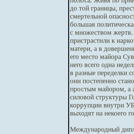
полоса. Живя по при
до той границы, пре
смертельной опасност
большая политическая
с множеством жертв.
пристрастили к нарко
матери, а в довершен
его место майора Сув
него всего одна неде
в разные переделки с
они постепенно стано
простым майором, а 
силовой структуры Го
коррупции внутри У
выходят на некоего г
Международный дипл