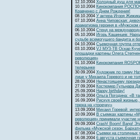
12.10.2004
Холодный душ для ма
10.10.2004
Кинокомпания РОСПОФ
Кравченко с Днем Рождения!
08.10.2004
У актера Игоря Жижик
07.10.2004
Анна Чиповская: девоч
драматизма героиня в «Мужском 
06.10.2004
Cтенд на международ
05.10.2004
Игорь Кашинцев: Наро
судьбе всемогущего бандита и б
04.10.2004
Съемочная группа отп
03.10.2004
VJ МУЗ-ТВ Оскар Куче
площадки картины Олега Степчен
революция»
01.10.2004
Кинокомпания ROSPOFi
телерынке
30.09.2004
Художник по гриму На
лице у Михаила Горевого и не то
28.09.2004
Ненастоящему президе
27.09.2004
Костюмер Гульнара Да
25.09.2004
Happy birthday!
20.09.2004
Ольга Погодина: «В та
16.09.2004
Рискуя своей жизнью,
трюка на «троечку»
13.09.2004
Михаил Горевой: инте
10.09.2004
В съемках картины «М
революция» принимали участие н
09.09.2004
Crash! Boom! Bang! Э
фильма «Мужской сезон. Бархат
07.08.2004
Съемки на столичных 
06.08.2004
6 августа съемочная г