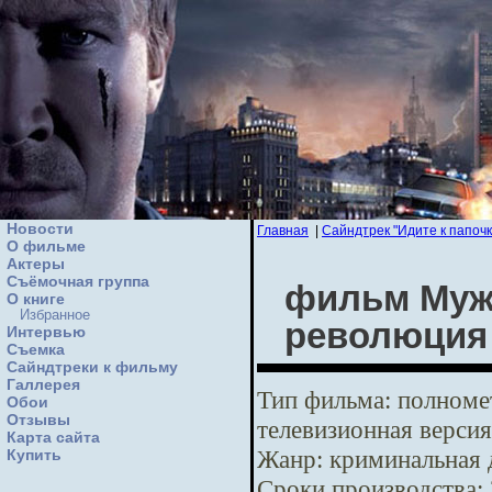
Новости
Главная
|
Сайндтрек "Идите к папочк
О фильме
Актеры
Съёмочная группа
фильм Мужс
О книге
Избранное
революция
Интервью
Cъемка
Сайндтреки к фильму
Галлерея
Тип фильма:
полномет
Обои
Отзывы
телевизионная версия
Карта сайта
Жанр:
криминальная 
Купить
Сроки производства: