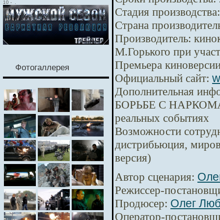
10
-
.
Стадия производства:
Страна производител
Производитель:
кинок
М.Горького при уча
Премьера киноверсии
Фотогаллерея
Официальный сайт:
w
Дополнительная инф
БОРЬБЕ С НАРКОМА
реальных событиях
Возможности сотрудн
дистрибьюция, миров
версия)
Автор сценария:
Оле
Режиссер-постановщ
Продюсер:
Олег Лю
Оператор-постановщ