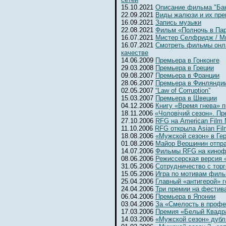
15.10.2021
Описание фильма "Бан
22.09.2021
Виды жалюзи и их пр
16.09.2021
Запись музыки
22.08.2021
Фильм «Полночь в Па
16.07.2021
Мистер Селфридж / Mr. 
16.07.2021
Смотреть фильмы онл
качестве
14.06.2009
Премьера в Гонконге
29.03.2008
Премьера в Греции
09.08.2007
Премьера в Франции
28.06.2007
Премьера в Финлянди
02.05.2007
“Law of Corruption”
15.03.2007
Премьера в Швеции
04.12.2006
Книгу «Время гнева» п
18.11.2006
«Чоловiчий сезон». Пр
27.10.2006
RFG на American Film 
11.10.2006
RFG открыла Asian Fil
18.08.2006
«Мужской сезон» в Ге
01.08.2006
Майор Вершинин отпра
14.07.2006
Фильмы RFG на киноф
08.06.2006
Режиссерская версия 
31.05.2006
Сотрудничество с тор
15.05.2006
Игра по мотивам фил
25.04.2006
Главный «антигерой» г
24.04.2006
Три премии на фестив
06.04.2006
Премьера в Японии
03.04.2006
За «Смелость в профе
17.03.2006
Премия «Белый Квадр
14.03.2006
«Мужской сезон» дубл