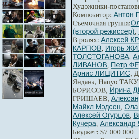
Художники-постанов
Композитор:
Антон 
Съемочная группа:
Ол
(второй режиссер)
,
В ролях:
Алексей К
КАРПОВ
,
Игорь Ж
ТОЛСТОГАНОВА
,
А
ЛИВАНОВ
,
Петр Ф
Арнис ЛИЦИТИС
, 
Янданэ, Нацуо ТАКУ
БОРИСОВ,
Ирина 
ГРИШАЕВ,
Алексан
Майкл Мэдсен
,
Ола
Алексей Огурцов
,
В
Кучера
,
Александр 
Бюджет: $7 000 000