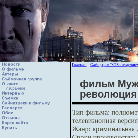
Новости
Главная
|
Сайндтрек "КПЗ стимулиру
О фильме
Актеры
Съёмочная группа
фильм Мужс
О книге
Избранное
революция
Интервью
Cъемка
Сайндтреки к фильму
Галлерея
Тип фильма:
полномет
Обои
Отзывы
телевизионная версия
Карта сайта
Жанр:
криминальная 
Купить
Сроки производства: