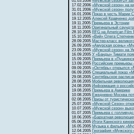
01.03.2006
«Мужской сезон-2» за
17.02.2006
«Мужской сезон» на к
31.01.2006
«Мужской сезон» полу
16.01.2006
Показ в честь Марии 
19.12.2005
Алексей Кравченко до
19.11.2005
Премьера в Эстонии
18.11.2005
Оригинальный саундтр
28.10.2005
RFG на American Film 
15.10.2005
«Вий» Олега Степченк
28.09.2005
Мастер-класс великог
26.09.2005
«Амурская осень» «Му
23.09.2005
«Мужской сезон» на Ук
16.09.2005
У «Банды» Тимати поя
15.09.2005
Премьера в «Пушкинс
13.09.2005
Российские премьеры 
09.09.2005
«Октябрь» открылся 
06.09.2005
Специальный показ «М
29.08.2005
Сентябрьское расписа
28.08.2005
Мобильная революция
24.08.2005
Информация о россий
19.08.2005
Премьера в Америке
10.08.2005
Ежедневно Москва потр
02.08.2005
Призы от туристическ
25.07.2005
«Мужской Сезон» откр
10.07.2005
«Мужской сезон» выхо
01.07.2005
Премьера с голливудс
18.06.2005
«Бархатная революци
05.06.2005
Итоги Каннского кинор
16.05.2005
Музыка к фильму «Му
12.04.2005
География «Мужского 