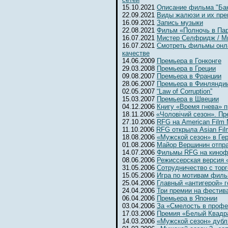
15.10.2021
Описание фильма "Бан
22.09.2021
Виды жалюзи и их пр
16.09.2021
Запись музыки
22.08.2021
Фильм «Полночь в Па
16.07.2021
Мистер Селфридж / Mr. 
16.07.2021
Смотреть фильмы онл
качестве
14.06.2009
Премьера в Гонконге
29.03.2008
Премьера в Греции
09.08.2007
Премьера в Франции
28.06.2007
Премьера в Финлянди
02.05.2007
“Law of Corruption”
15.03.2007
Премьера в Швеции
04.12.2006
Книгу «Время гнева» п
18.11.2006
«Чоловiчий сезон». Пр
27.10.2006
RFG на American Film 
11.10.2006
RFG открыла Asian Fil
18.08.2006
«Мужской сезон» в Ге
01.08.2006
Майор Вершинин отпра
14.07.2006
Фильмы RFG на киноф
08.06.2006
Режиссерская версия 
31.05.2006
Сотрудничество с тор
15.05.2006
Игра по мотивам фил
25.04.2006
Главный «антигерой» г
24.04.2006
Три премии на фестив
06.04.2006
Премьера в Японии
03.04.2006
За «Смелость в профе
17.03.2006
Премия «Белый Квадр
14.03.2006
«Мужской сезон» дубл