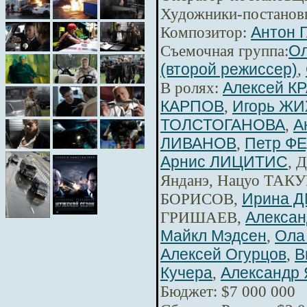
Художники-постанов
Композитор:
Антон 
Съемочная группа:
Ол
(второй режиссер)
,
В ролях:
Алексей К
КАРПОВ
,
Игорь Ж
ТОЛСТОГАНОВА
,
А
ЛИВАНОВ
,
Петр Ф
Арнис ЛИЦИТИС
, 
Янданэ, Нацуо ТАКУ
БОРИСОВ,
Ирина 
ГРИШАЕВ,
Алексан
Майкл Мэдсен
,
Ола
Алексей Огурцов
,
В
Кучера
,
Александр 
Бюджет: $7 000 000