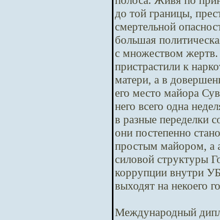
полоса. Живя по при
до той границы, пре
смертельной опасност
большая политическая
с множеством жертв.
пристрастили к нарко
матери, а в довершен
его место майора Сув
него всего одна неде
в разные переделки с
они постепенно стано
простым майором, а 
силовой структуры Го
коррупции внутри У
выходят на некоего г
Международный дипл