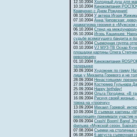
12.10.2004
Холодный душ для ма
10.10.2004
Кинокомпания РОСПОФ
Кравченко с Днем Рождения!
08.10.2004
У актера Игоря Жижик
07.10.2004
Анна Чиповская: девоч
драматизма героиня в «Мужском 
06.10.2004
Cтенд на международ
05.10.2004
Игорь Кашинцев: Наро
судьбе всемогущего бандита и б
04.10.2004
Съемочная группа отп
03.10.2004
VJ МУЗ-ТВ Оскар Куче
площадки картины Олега Степчен
революция»
01.10.2004
Кинокомпания ROSPOFi
телерынке
30.09.2004
Художник по гриму На
лице у Михаила Горевого и не то
28.09.2004
Ненастоящему президе
27.09.2004
Костюмер Гульнара Да
25.09.2004
Happy birthday!
20.09.2004
Ольга Погодина: «В та
16.09.2004
Рискуя своей жизнью,
трюка на «троечку»
13.09.2004
Михаил Горевой: инте
10.09.2004
В съемках картины «М
революция» принимали участие н
09.09.2004
Crash! Boom! Bang! Э
фильма «Мужской сезон. Бархат
07.08.2004
Съемки на столичных 
06.08.2004
6 августа съемочная г