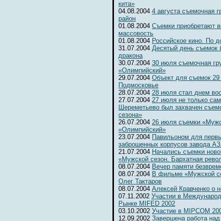
кита»
04.08.2004
4 августа съемочная 
район
01.08.2004
Съемки приобретают 
массовость
01.08.2004
Российское кино. По д
31.07.2004
Десятый день съемок 
дракона
30.07.2004
30 июля съемочная гр
«Олимпийский»
29.07.2004
Объект для съемок 29
Подмосковье
28.07.2004
28 июля стал днем во
27.07.2004
27 июля не только сам
Шереметьево был захвачен съем
сезона»
26.07.2004
26 июля съемки «Мужс
«Олимпийский»
23.07.2004
Павильоном для первы
заброшенных корпусов завода А
21.07.2004
Начались съемки ново
«Мужской сезон. Бархатная рево
08.07.2004
Вечер памяти безвре
08.07.2004
В фильме «Мужской се
Олег Тактаров
08.07.2004
Алексей Кравченко о н
07.11.2002
Участии в Международ
Рынке MIFED 2002
03.10.2002
Участие в MIPCOM 20
12.09.2002
Завершена работа над