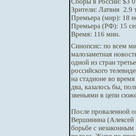
Сборы в России: $3 0
Зрители: Латвия 2.9 
Премьера (мир): 18 
Премьера (РФ): 15 с
Время: 116 мин.
Синопсис:
по всем м
малозаметная новост
одной из стран треть
российского телевид
на стадионе во время
два, казалось бы, п
звеньями в цепи сюж
После проваленной о
Вершинина (Алексей 
борьбе с незаконным