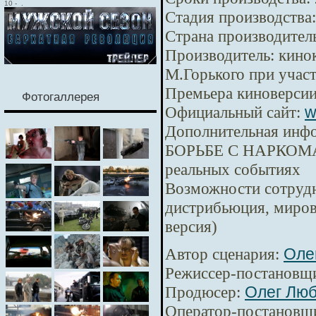
10
-
.
Стадия производства:
Страна производител
Производитель:
кинок
М.Горького при уча
Премьера киноверсии
Фотогаллерея
Официальный сайт:
w
Дополнительная инф
БОРЬБЕ С НАРКОМА
реальных событиях
Возможности сотрудн
дистрибьюция, миров
версия)
Автор сценария:
Оле
Режиссер-постановщ
Продюсер:
Олег Лю
Оператор-постановщ