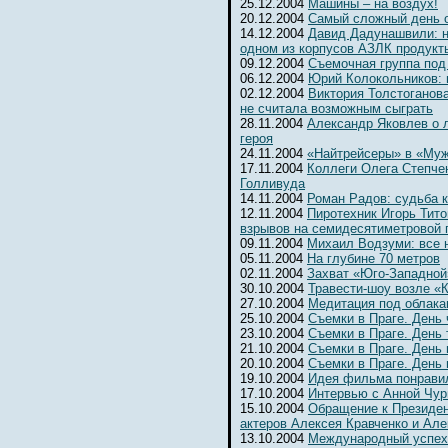
25.12.2004
Машины – на воздух!
20.12.2004
Самый сложный день 
14.12.2004
Давид Дадунашвили: н
одном из корпусов АЗЛК продукт
09.12.2004
Съемочная группа под
06.12.2004
Юрий Колокольников: 
02.12.2004
Виктория Толстоганова
не считала возможным сыграть
28.11.2004
Александр Яковлев о 
героя
24.11.2004
«Найтрейсеры» в «Муж
17.11.2004
Коллеги Олега Степчен
Голливуда
14.11.2004
Роман Радов: судьба 
12.11.2004
Пиротехник Игорь Тит
взрывов на семидесятиметровой 
09.11.2004
Михаил Водзуми: все 
05.11.2004
На глубине 70 метров
02.11.2004
Захват «Юго-Западной
30.10.2004
Травести-шоу возле «К
27.10.2004
Медитация под облака
25.10.2004
Съемки в Праге. День
23.10.2004
Съемки в Праге. День 
21.10.2004
Съемки в Праге. День 
20.10.2004
Съемки в Праге. День
19.10.2004
Идея фильма понрави
17.10.2004
Интервью с Анной Чур
15.10.2004
Обращение к Президе
актеров Алексея Кравченко и Ал
13.10.2004
Международный успех