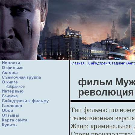
Новости
Главная
|
Сайндтрек "Стадион" (Ант
О фильме
Актеры
Съёмочная группа
фильм Мужс
О книге
Избранное
революция
Интервью
Cъемка
Сайндтреки к фильму
Галлерея
Тип фильма:
полномет
Обои
Отзывы
телевизионная версия
Карта сайта
Жанр:
криминальная 
Купить
Сроки производства: