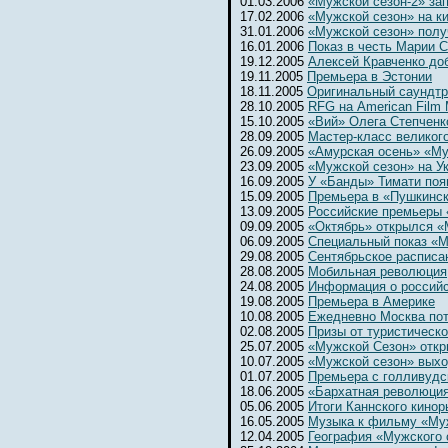
01.03.2006
«Мужской сезон-2» за
17.02.2006
«Мужской сезон» на к
31.01.2006
«Мужской сезон» полу
16.01.2006
Показ в честь Марии 
19.12.2005
Алексей Кравченко до
19.11.2005
Премьера в Эстонии
18.11.2005
Оригинальный саундтр
28.10.2005
RFG на American Film 
15.10.2005
«Вий» Олега Степченк
28.09.2005
Мастер-класс великог
26.09.2005
«Амурская осень» «Му
23.09.2005
«Мужской сезон» на Ук
16.09.2005
У «Банды» Тимати поя
15.09.2005
Премьера в «Пушкинс
13.09.2005
Российские премьеры 
09.09.2005
«Октябрь» открылся 
06.09.2005
Специальный показ «М
29.08.2005
Сентябрьское расписа
28.08.2005
Мобильная революция
24.08.2005
Информация о россий
19.08.2005
Премьера в Америке
10.08.2005
Ежедневно Москва потр
02.08.2005
Призы от туристическ
25.07.2005
«Мужской Сезон» откр
10.07.2005
«Мужской сезон» выхо
01.07.2005
Премьера с голливудс
18.06.2005
«Бархатная революци
05.06.2005
Итоги Каннского кинор
16.05.2005
Музыка к фильму «Му
12.04.2005
География «Мужского 