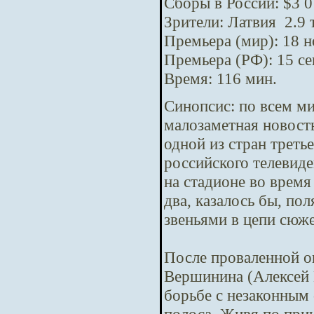
Сборы в России: $3 0
Зрители: Латвия 2.9 
Премьера (мир): 18 
Премьера (РФ): 15 с
Время: 116 мин.
Синопсис:
по всем м
малозаметная новост
одной из стран треть
российского телевид
на стадионе во время
два, казалось бы, п
звеньями в цепи сюж
После проваленной о
Вершинина (Алексей 
борьбе с незаконным