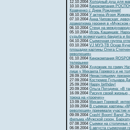
12.10.2004
Холодный душ для ма
10.10.2004
Кинокомпания РОСПОФ
Кравченко с Днем Рождения!
08.10.2004
У актера Игоря Жижик
07.10.2004
Анна Чиповская: девоч
драматизма героиня в «Мужском 
06.10.2004
Cтенд на международ
05.10.2004
Игорь Кашинцев: Наро
судьбе всемогущего бандита и б
04.10.2004
Съемочная группа отп
03.10.2004
VJ МУЗ-ТВ Оскар Куче
площадки картины Олега Степчен
революция»
01.10.2004
Кинокомпания ROSPOFi
телерынке
30.09.2004
Художник по гриму На
лице у Михаила Горевого и не то
28.09.2004
Ненастоящему президе
27.09.2004
Костюмер Гульнара Да
25.09.2004
Happy birthday!
20.09.2004
Ольга Погодина: «В та
16.09.2004
Рискуя своей жизнью,
трюка на «троечку»
13.09.2004
Михаил Горевой: инте
10.09.2004
В съемках картины «М
революция» принимали участие н
09.09.2004
Crash! Boom! Bang! Э
фильма «Мужской сезон. Бархат
07.08.2004
Съемки на столичных 
06.08.2004
6 августа съемочная г