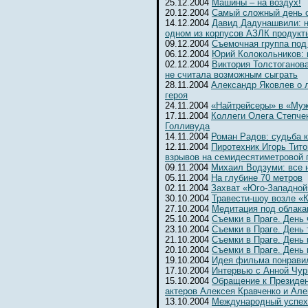
25.12.2004
Машины – на воздух!
20.12.2004
Самый сложный день 
14.12.2004
Давид Дадунашвили: н
одном из корпусов АЗЛК продукт
09.12.2004
Съемочная группа под
06.12.2004
Юрий Колокольников: 
02.12.2004
Виктория Толстоганова
не считала возможным сыграть
28.11.2004
Александр Яковлев о 
героя
24.11.2004
«Найтрейсеры» в «Муж
17.11.2004
Коллеги Олега Степчен
Голливуда
14.11.2004
Роман Радов: судьба 
12.11.2004
Пиротехник Игорь Тит
взрывов на семидесятиметровой 
09.11.2004
Михаил Водзуми: все 
05.11.2004
На глубине 70 метров
02.11.2004
Захват «Юго-Западной
30.10.2004
Травести-шоу возле «К
27.10.2004
Медитация под облака
25.10.2004
Съемки в Праге. День
23.10.2004
Съемки в Праге. День 
21.10.2004
Съемки в Праге. День 
20.10.2004
Съемки в Праге. День
19.10.2004
Идея фильма понрави
17.10.2004
Интервью с Анной Чур
15.10.2004
Обращение к Президе
актеров Алексея Кравченко и Ал
13.10.2004
Международный успех