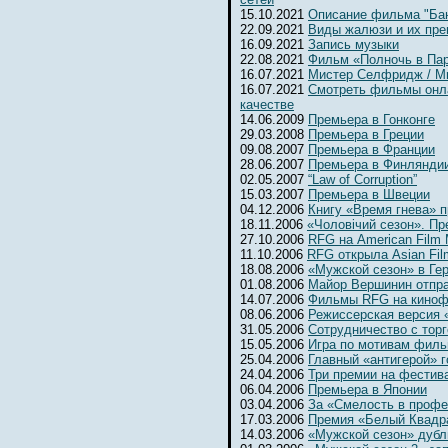
15.10.2021
Описание фильма "Бан
22.09.2021
Виды жалюзи и их пр
16.09.2021
Запись музыки
22.08.2021
Фильм «Полночь в Па
16.07.2021
Мистер Селфридж / Mr. 
16.07.2021
Смотреть фильмы онл
качестве
14.06.2009
Премьера в Гонконге
29.03.2008
Премьера в Греции
09.08.2007
Премьера в Франции
28.06.2007
Премьера в Финлянди
02.05.2007
“Law of Corruption”
15.03.2007
Премьера в Швеции
04.12.2006
Книгу «Время гнева» п
18.11.2006
«Чоловiчий сезон». Пр
27.10.2006
RFG на American Film 
11.10.2006
RFG открыла Asian Fil
18.08.2006
«Мужской сезон» в Ге
01.08.2006
Майор Вершинин отпра
14.07.2006
Фильмы RFG на киноф
08.06.2006
Режиссерская версия 
31.05.2006
Сотрудничество с тор
15.05.2006
Игра по мотивам фил
25.04.2006
Главный «антигерой» г
24.04.2006
Три премии на фестив
06.04.2006
Премьера в Японии
03.04.2006
За «Смелость в профе
17.03.2006
Премия «Белый Квадр
14.03.2006
«Мужской сезон» дубл