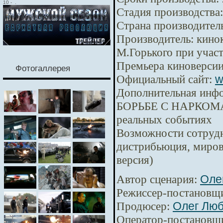
10
-
.
Стадия производства:
Страна производител
Производитель:
кинок
М.Горького при уча
Премьера киноверсии
Фотогаллерея
Официальный сайт:
w
Дополнительная инф
БОРЬБЕ С НАРКОМА
реальных событиях
Возможности сотрудн
дистрибьюция, миров
версия)
Автор сценария:
Оле
Режиссер-постановщ
Продюсер:
Олег Лю
Оператор-постановщ