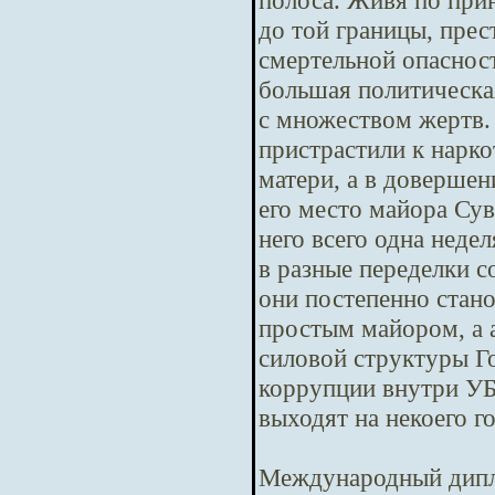
полоса. Живя по при
до той границы, пре
смертельной опасност
большая политическая
с множеством жертв.
пристрастили к нарко
матери, а в довершен
его место майора Сув
него всего одна неде
в разные переделки с
они постепенно стано
простым майором, а 
силовой структуры Го
коррупции внутри У
выходят на некоего г
Международный дипл