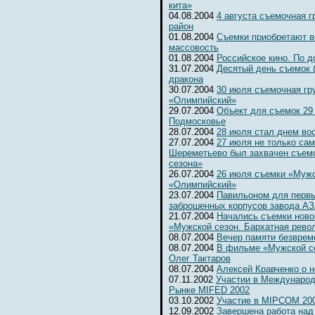
кита»
04.08.2004
4 августа съемочная 
район
01.08.2004
Съемки приобретают 
массовость
01.08.2004
Российское кино. По д
31.07.2004
Десятый день съемок 
дракона
30.07.2004
30 июля съемочная гр
«Олимпийский»
29.07.2004
Объект для съемок 29
Подмосковье
28.07.2004
28 июля стал днем во
27.07.2004
27 июля не только сам
Шереметьево был захвачен съем
сезона»
26.07.2004
26 июля съемки «Мужс
«Олимпийский»
23.07.2004
Павильоном для первы
заброшенных корпусов завода А
21.07.2004
Начались съемки ново
«Мужской сезон. Бархатная рево
08.07.2004
Вечер памяти безвре
08.07.2004
В фильме «Мужской се
Олег Тактаров
08.07.2004
Алексей Кравченко о н
07.11.2002
Участии в Международ
Рынке MIFED 2002
03.10.2002
Участие в MIPCOM 20
12.09.2002
Завершена работа над